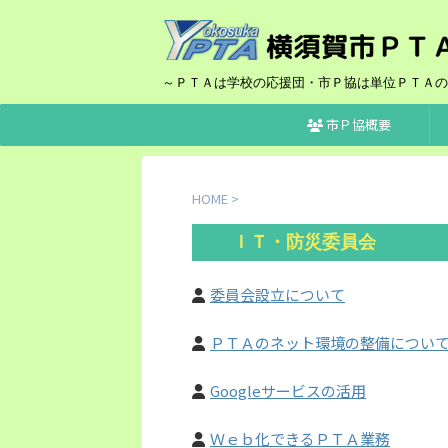
～ＰＴＡは学校の応援団・市Ｐ協は単位ＰＴＡの
市Ｐ協概要
HOME
>
ＩＴ・防災委員会
委員会設立について
ＰＴＡのネット環境の整備につい
Googleサービスの活用
Ｗｅｂ化できるＰＴＡ業務