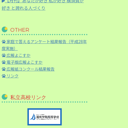
【月刊】
あなたが好き 私が好き 横須賀が
好き と誇れる人づくり
OTHER
家庭で答えるアンケート結果報告（平成28年
度実施）
広報よこすか
電子版広報よこすか
広報紙コンクール結果報告
リンク
私立高校リンク