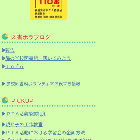
図書ボラブログ
報告
隣の学校図書館、覗いてみよう
Ｉｎｆｏ
学校図書館ボランティアお役立ち情報
PICKUP
ＰＴＡ活動補償制度
親と子の工作教室
ＰＴＡ活動における学習会の企画方法