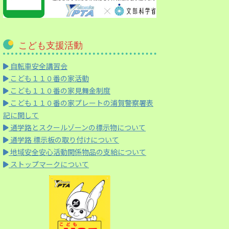
こども支援活動
自転車安全講習会
こども１１０番の家活動
こども１１０番の家見舞金制度
こども１１０番の家プレートの浦賀警察署表
記に関して
通学路とスクールゾーンの標示物について
通学路 標示板の取り付けについて
地域安全安心活動関係物品の支給について
ストップマークについて