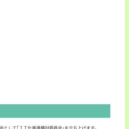
として｢ＩＴ化推進検討委員会｣を立ち上げます。