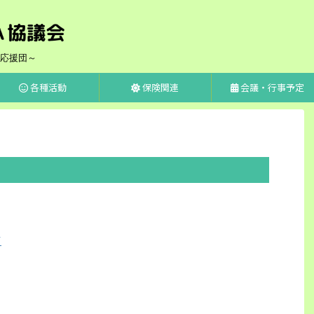
応援団～
各種活動
保険関連
会議・行事予定
て