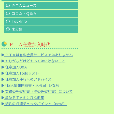
ＰＴＡニュース
コラム・Ｑ＆Ａ
Top-Info
未分類
ＰＴＡ任意加入時代
ＰＴＡは有料会員サービスではありません
やりがちだけどやってはいけないこと
任意加入Q&A
任意加入Todoリスト
任意加入移行へのアドバイス
｢個人情報同意書・入会届｣ ひな形
業務委託契約書（準委任契約書）について
単位ＰＴＡ向けひな形集
規約の必須チェックポイント【new!】