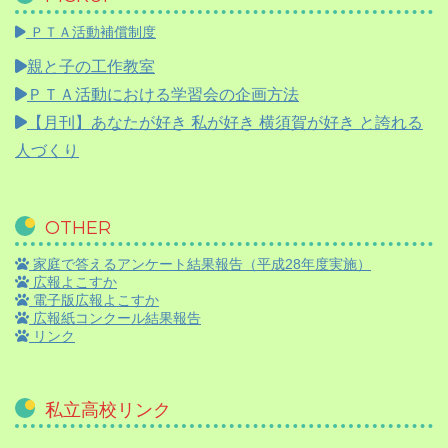
ＰＴＡ活動補償制度
親と子の工作教室
ＰＴＡ活動における学習会の企画方法
【月刊】
あなたが好き 私が好き 横須賀が好き と誇れる
人づくり
OTHER
家庭で答えるアンケート結果報告（平成28年度実施）
広報よこすか
電子版広報よこすか
広報紙コンクール結果報告
リンク
私立高校リンク