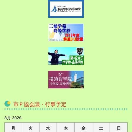
市Ｐ協会議・行事予定
8月 2026
月
火
水
木
金
土
日