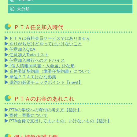
未分類
ＰＴＡ任意加入時代
ＰＴＡは有料会員サービスではありません
やりがちだけどやってはいけないこと
任意加入Q&A
任意加入Todoリスト
任意加入移行へのアドバイス
｢個人情報同意書・入会届｣ ひな形
業務委託契約書（準委任契約書）について
単位ＰＴＡ向けひな形集
規約の必須チェックポイント【new!】
ＰＴＡのお金のあれこれ
PTAの学校への寄付の考え方【指針】
寄付・寄贈について
PTA会費で支出してよいもの、いけないもの【指針】