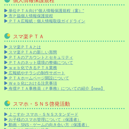
個人情報保護規程
単位ＰＴＡ向け”個人情報保護規程（案）”
市Ｐ協個人情報保護規程
ＰＴＡ広報紙：個人情報取扱ガイドライン
スマ楽ＰＴＡ
スマ楽ＰＴＡとは
スマ楽ＰＴＡの新しい形態
ＰＴＡのアカウントとセキュリティ
ＰＴＡのネット環境の整備について
ｗｅｂ化できるＰＴＡ業務
広報紙やチラシの制作サポート
ＰＴＡホームページ開設について
Ｗｅｂ化における注意事項
有償ＰＴＡ事務員（Ｐ事務）についての紹介【new】
スマホ・ＳＮＳ啓発活動
よこすか スマホ・ＳＮＳスタンダード
お子様のスマホ管理について（保護者）
動画・SNS・ゲームの向き合い方（保護者）