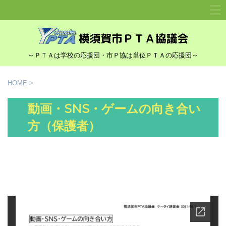
～ＰＴＡは学校の応援団・市Ｐ協は単位ＰＴＡの応援団～
HOME
>
動画・SNS・ゲームの向き合い
方（保護者）