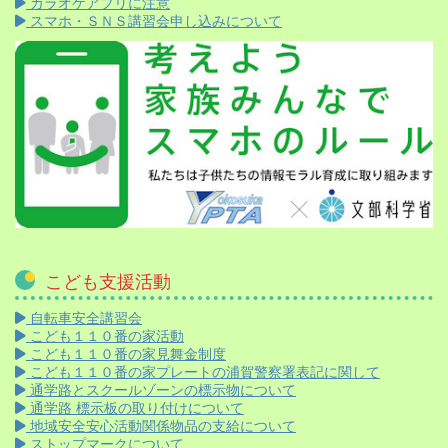
カラオケアプリに注意
スマホ・ＳＮＳ講習会申し込みについて
こども支援活動
自転車安全講習会
こども１１０番の家活動
こども１１０番の家見舞金制度
こども１１０番の家プレートの浦賀警察署表記に関して
通学路とスクールゾーンの標示物について
通学路 標示板の取り付けについて
地域安全安心活動関係物品の支給について
ストップマークについて