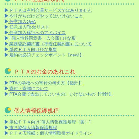
ＰＴＡは有料会員サービスではありません
やりがちだけどやってはいけないこと
任意加入Q&A
任意加入Todoリスト
任意加入移行へのアドバイス
｢個人情報同意書・入会届｣ ひな形
業務委託契約書（準委任契約書）について
単位ＰＴＡ向けひな形集
規約の必須チェックポイント【new!】
ＰＴＡのお金のあれこれ
PTAの学校への寄付の考え方【指針】
寄付・寄贈について
PTA会費で支出してよいもの、いけないもの【指針】
個人情報保護規程
単位ＰＴＡ向け”個人情報保護規程（案）”
市Ｐ協個人情報保護規程
ＰＴＡ広報紙：個人情報取扱ガイドライン