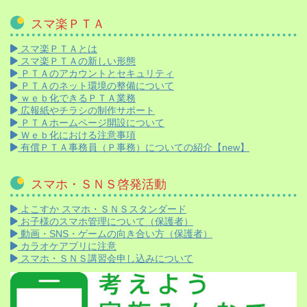
スマ楽ＰＴＡ
スマ楽ＰＴＡとは
スマ楽ＰＴＡの新しい形態
ＰＴＡのアカウントとセキュリティ
ＰＴＡのネット環境の整備について
ｗｅｂ化できるＰＴＡ業務
広報紙やチラシの制作サポート
ＰＴＡホームページ開設について
Ｗｅｂ化における注意事項
有償ＰＴＡ事務員（Ｐ事務）についての紹介【new】
スマホ・ＳＮＳ啓発活動
よこすか スマホ・ＳＮＳスタンダード
お子様のスマホ管理について（保護者）
動画・SNS・ゲームの向き合い方（保護者）
カラオケアプリに注意
スマホ・ＳＮＳ講習会申し込みについて