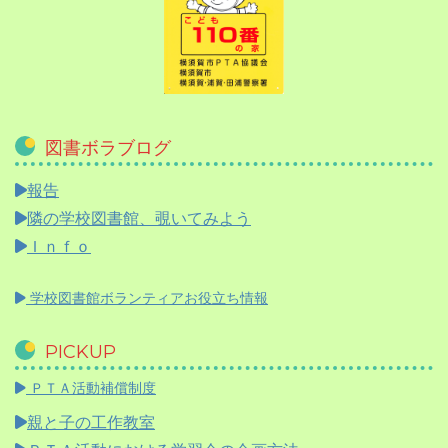
図書ボラブログ
報告
隣の学校図書館、覗いてみよう
Ｉｎｆｏ
学校図書館ボランティアお役立ち情報
PICKUP
ＰＴＡ活動補償制度
親と子の工作教室