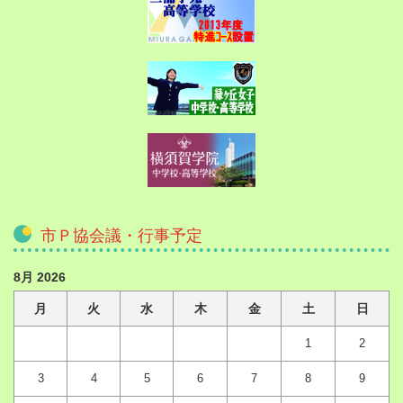
市Ｐ協会議・行事予定
8月 2026
月
火
水
木
金
土
日
1
2
3
4
5
6
7
8
9