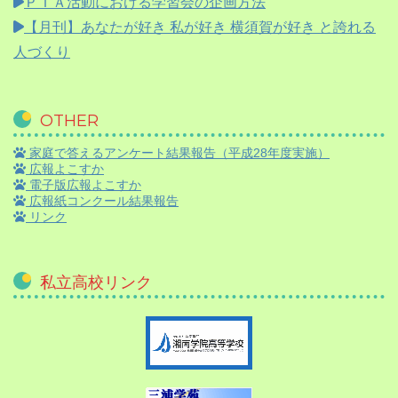
ＰＴＡ活動における学習会の企画方法
【月刊】
あなたが好き 私が好き 横須賀が好き と誇れる
人づくり
OTHER
家庭で答えるアンケート結果報告（平成28年度実施）
広報よこすか
電子版広報よこすか
広報紙コンクール結果報告
リンク
私立高校リンク