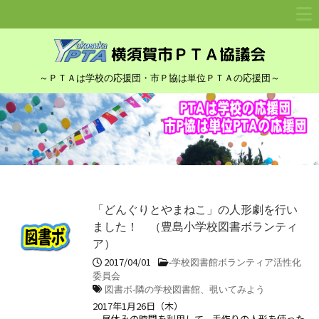
～ＰＴＡは学校の応援団・市Ｐ協は単位ＰＴＡの応援団～
「どんぐりとやまねこ」の人形劇を行い
ました！ （豊島小学校図書ボランティ
ア）
2017/04/01
-
学校図書館ボランティア活性化
委員会
図書ボ-隣の学校図書館、覗いてみよう
2017年1月26日（木）
昼休みの時間を利用して、手作りの人形を使った