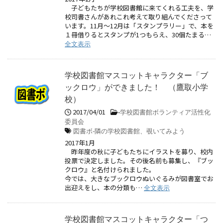
子どもたちが学校図書館に来てくれる工夫を、学
校司書さんがあれこれ考えて取り組んでくださって
います。11月～12月は「スタンプラリー」で、本を
１冊借りるとスタンプが1つもらえ、30個たまる…
全文表示
学校図書館マスコットキャラクター「ブ
ックロウ」ができました！ （鷹取小学
校）
2017/04/01
-
学校図書館ボランティア活性化
委員会
図書ボ-隣の学校図書館、覗いてみよう
2017年1月
昨年度の秋に子どもたちにイラストを募り、校内
投票で決定しました。その後名前も募集し、『ブッ
クロウ』と名付けられました。
今では、大きなブックロウぬいぐるみが図書室でお
出迎えをし、本の分類も…
全文表示
学校図書館マスコットキャラクター「つ