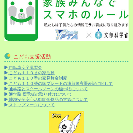
こども支援活動
自転車安全講習会
こども１１０番の家活動
こども１１０番の家見舞金制度
こども１１０番の家プレートの浦賀警察署表記に関して
通学路とスクールゾーンの標示物について
通学路 標示板の取り付けについて
地域安全安心活動関係物品の支給について
ストップマークについて