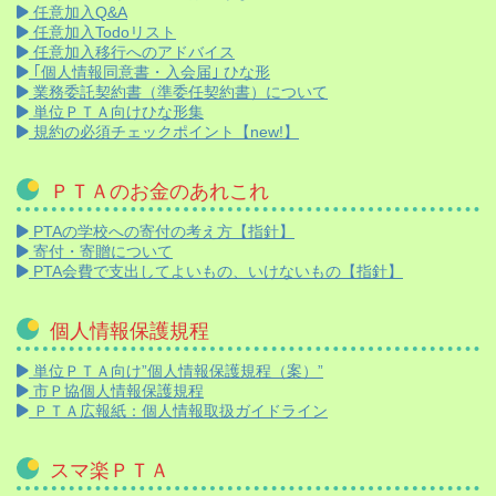
任意加入Q&A
任意加入Todoリスト
任意加入移行へのアドバイス
｢個人情報同意書・入会届｣ ひな形
業務委託契約書（準委任契約書）について
単位ＰＴＡ向けひな形集
規約の必須チェックポイント【new!】
ＰＴＡのお金のあれこれ
PTAの学校への寄付の考え方【指針】
寄付・寄贈について
PTA会費で支出してよいもの、いけないもの【指針】
個人情報保護規程
単位ＰＴＡ向け”個人情報保護規程（案）”
市Ｐ協個人情報保護規程
ＰＴＡ広報紙：個人情報取扱ガイドライン
スマ楽ＰＴＡ