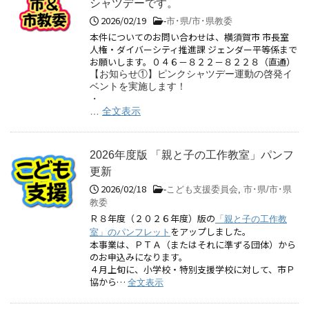
シャツデーです。
2026/02/19
-
市･県/市･県教委
本件についてのお問い合わせは、横須賀市 市長室
人権・ダイバーシティ推進課 ジェンダー平等係まで
お願いします。０４６－８２２－８２２８（直通）
【お知らせ①】ピンクシャツデー運動の啓発イ
ベントを実施します！
・
…
全文表示
2026年度版 「親と子の工作教室」パンフ
更新
2026/02/18
-
こども支援委員会
,
市･県/市･県
教委
Ｒ８年度（２０２６年度）版の
「親と子の工作教
をアップしました。
室」のパンフレット
本事業は、ＰＴＡ（またはそれに準ずる団体）から
のお申込みになります。
４月上旬に、小学校・特別支援学校に対して、市Ｐ
協から…
全文表示