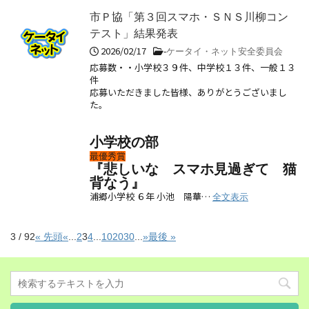
市Ｐ協「第３回スマホ・ＳＮＳ川柳コン
テスト」結果発表
2026/02/17
-
ケータイ・ネット安全委員会
応募数・・小学校３９件、中学校１３件、一般１３
件
応募いただきました皆様、ありがとうございまし
た。
小学校の部
最優秀賞
『悲しいな スマホ見過ぎて 猫
背なう』
浦郷小学校 ６年 小池 陽華…
全文表示
3 / 92
« 先頭
«
...
2
3
4
...
10
20
30
...
»
最後 »