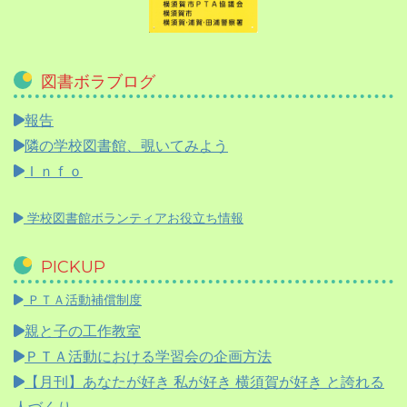
図書ボラブログ
報告
隣の学校図書館、覗いてみよう
Ｉｎｆｏ
学校図書館ボランティアお役立ち情報
PICKUP
ＰＴＡ活動補償制度
親と子の工作教室
ＰＴＡ活動における学習会の企画方法
【月刊】
あなたが好き 私が好き 横須賀が好き と誇れる