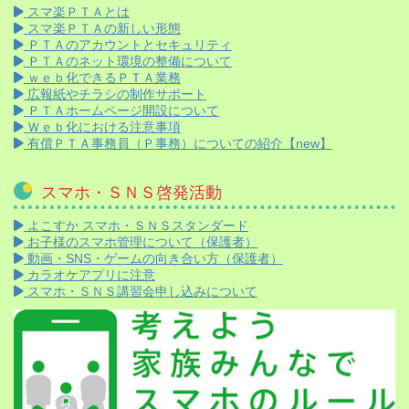
スマ楽ＰＴＡとは
スマ楽ＰＴＡの新しい形態
ＰＴＡのアカウントとセキュリティ
ＰＴＡのネット環境の整備について
ｗｅｂ化できるＰＴＡ業務
広報紙やチラシの制作サポート
ＰＴＡホームページ開設について
Ｗｅｂ化における注意事項
有償ＰＴＡ事務員（Ｐ事務）についての紹介【new】
スマホ・ＳＮＳ啓発活動
よこすか スマホ・ＳＮＳスタンダード
お子様のスマホ管理について（保護者）
動画・SNS・ゲームの向き合い方（保護者）
カラオケアプリに注意
スマホ・ＳＮＳ講習会申し込みについて