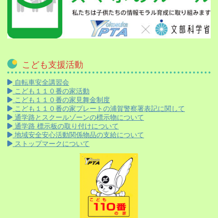
こども支援活動
自転車安全講習会
こども１１０番の家活動
こども１１０番の家見舞金制度
こども１１０番の家プレートの浦賀警察署表記に関して
通学路とスクールゾーンの標示物について
通学路 標示板の取り付けについて
地域安全安心活動関係物品の支給について
ストップマークについて