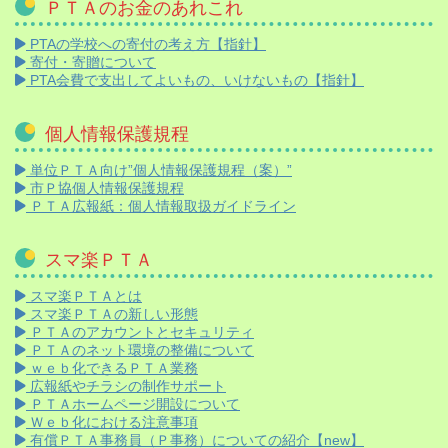
ＰＴＡのお金のあれこれ
PTAの学校への寄付の考え方【指針】
寄付・寄贈について
PTA会費で支出してよいもの、いけないもの【指針】
個人情報保護規程
単位ＰＴＡ向け”個人情報保護規程（案）”
市Ｐ協個人情報保護規程
ＰＴＡ広報紙：個人情報取扱ガイドライン
スマ楽ＰＴＡ
スマ楽ＰＴＡとは
スマ楽ＰＴＡの新しい形態
ＰＴＡのアカウントとセキュリティ
ＰＴＡのネット環境の整備について
ｗｅｂ化できるＰＴＡ業務
広報紙やチラシの制作サポート
ＰＴＡホームページ開設について
Ｗｅｂ化における注意事項
有償ＰＴＡ事務員（Ｐ事務）についての紹介【new】