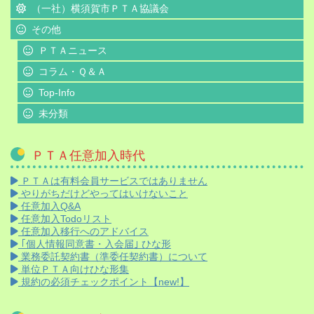
（一社）横須賀市ＰＴＡ協議会
その他
ＰＴＡニュース
コラム・Ｑ＆Ａ
Top-Info
未分類
ＰＴＡ任意加入時代
ＰＴＡは有料会員サービスではありません
やりがちだけどやってはいけないこと
任意加入Q&A
任意加入Todoリスト
任意加入移行へのアドバイス
｢個人情報同意書・入会届｣ ひな形
業務委託契約書（準委任契約書）について
単位ＰＴＡ向けひな形集
規約の必須チェックポイント【new!】