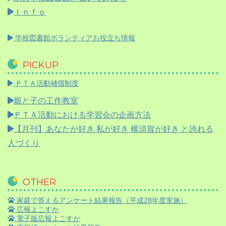
Ｉｎｆｏ
学校図書館ボランティアお役立ち情報
PICKUP
ＰＴＡ活動補償制度
親と子の工作教室
ＰＴＡ活動における学習会の企画方法
【月刊】
あなたが好き 私が好き 横須賀が好き と誇れる
人づくり
OTHER
家庭で答えるアンケート結果報告（平成28年度実施）
広報よこすか
電子版広報よこすか