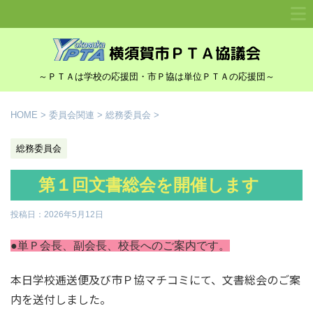
～ＰＴＡは学校の応援団・市Ｐ協は単位ＰＴＡの応援団～
HOME
>
委員会関連
>
総務委員会
>
総務委員会
第１回文書総会を開催します
投稿日：
2026年5月12日
●単Ｐ会長、副会長、校長へのご案内です。
本日学校逓送便及び市Ｐ協マチコミにて、文書総会のご案
内を送付しました。