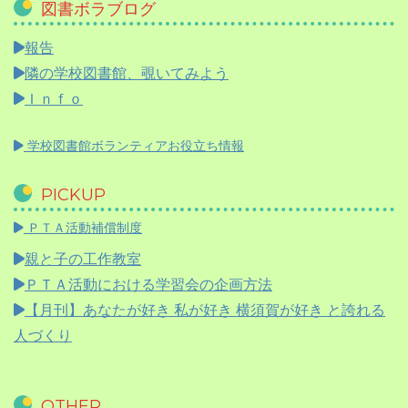
図書ボラブログ
報告
隣の学校図書館、覗いてみよう
Ｉｎｆｏ
学校図書館ボランティアお役立ち情報
PICKUP
ＰＴＡ活動補償制度
親と子の工作教室
ＰＴＡ活動における学習会の企画方法
【月刊】
あなたが好き 私が好き 横須賀が好き と誇れる
人づくり
OTHER