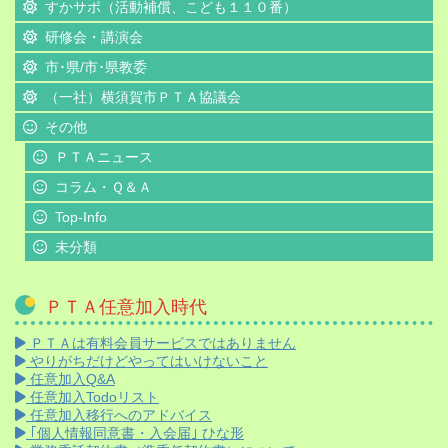
すかサポ（活動補償、こども１１０番）
研修会・講演会
市･県/市･県教委
（一社）横須賀市ＰＴＡ協議会
その他
ＰＴＡニュース
コラム・Ｑ＆Ａ
Top-Info
未分類
ＰＴＡ任意加入時代
ＰＴＡは有料会員サービスではありません
やりがちだけどやってはいけないこと
任意加入Q&A
任意加入Todoリスト
任意加入移行へのアドバイス
｢個人情報同意書・入会届｣ ひな形