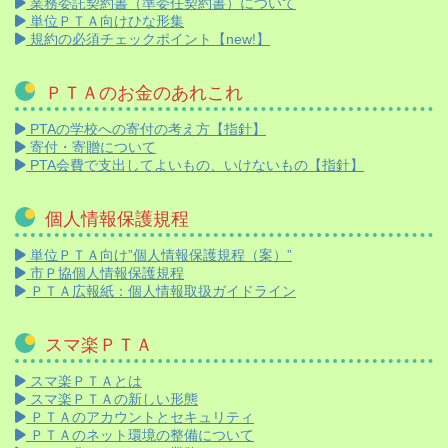
業務委託契約書（準委任契約書）について
単位ＰＴＡ向けひな形集
規約の必須チェックポイント【new!】
ＰＴＡのお金のあれこれ
PTAの学校への寄付の考え方【指針】
寄付・寄贈について
PTA会費で支出してよいもの、いけないもの【指針】
個人情報保護規程
単位ＰＴＡ向け”個人情報保護規程（案）”
市Ｐ協個人情報保護規程
ＰＴＡ広報紙：個人情報取扱ガイドライン
スマ楽ＰＴＡ
スマ楽ＰＴＡとは
スマ楽ＰＴＡの新しい形態
ＰＴＡのアカウントとセキュリティ
ＰＴＡのネット環境の整備について