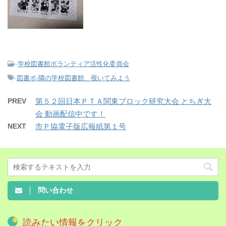
-
学校図書館ボランティア活性化委員会
-
図書ボ-隣の学校図書館、覗いてみよう
PREV
第５２回日本ＰＴＡ関東ブロック研究大会 とちぎ大
会 動画配信中です！
NEXT
市Ｐ協電子版広報紙第１号
問い合わせ
読みたい情報をクリック