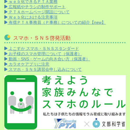
ｗｅｂ化できるＰＴＡ業務
広報紙やチラシの制作サポート
ＰＴＡホームページ開設について
Ｗｅｂ化における注意事項
有償ＰＴＡ事務員（Ｐ事務）についての紹介【new】
スマホ・ＳＮＳ啓発活動
よこすか スマホ・ＳＮＳスタンダード
お子様のスマホ管理について（保護者）
動画・SNS・ゲームの向き合い方（保護者）
カラオケアプリに注意
スマホ・ＳＮＳ講習会申し込みについて