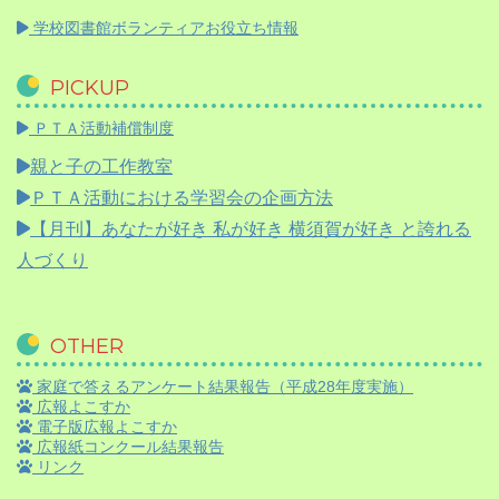
学校図書館ボランティアお役立ち情報
PICKUP
ＰＴＡ活動補償制度
親と子の工作教室
ＰＴＡ活動における学習会の企画方法
【月刊】
あなたが好き 私が好き 横須賀が好き と誇れる
人づくり
OTHER
家庭で答えるアンケート結果報告（平成28年度実施）
広報よこすか
電子版広報よこすか
広報紙コンクール結果報告
リンク