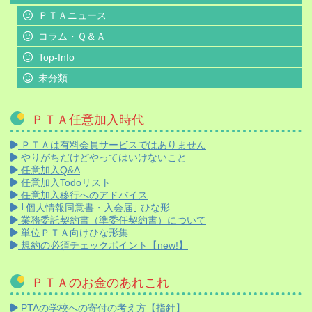
ＰＴＡニュース
コラム・Ｑ＆Ａ
Top-Info
未分類
ＰＴＡ任意加入時代
ＰＴＡは有料会員サービスではありません
やりがちだけどやってはいけないこと
任意加入Q&A
任意加入Todoリスト
任意加入移行へのアドバイス
｢個人情報同意書・入会届｣ ひな形
業務委託契約書（準委任契約書）について
単位ＰＴＡ向けひな形集
規約の必須チェックポイント【new!】
ＰＴＡのお金のあれこれ
PTAの学校への寄付の考え方【指針】