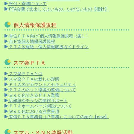
寄付・寄贈について
PTA会費で支出してよいもの、いけないもの【指針】
個人情報保護規程
単位ＰＴＡ向け”個人情報保護規程（案）”
市Ｐ協個人情報保護規程
ＰＴＡ広報紙：個人情報取扱ガイドライン
スマ楽ＰＴＡ
スマ楽ＰＴＡとは
スマ楽ＰＴＡの新しい形態
ＰＴＡのアカウントとセキュリティ
ＰＴＡのネット環境の整備について
ｗｅｂ化できるＰＴＡ業務
広報紙やチラシの制作サポート
ＰＴＡホームページ開設について
Ｗｅｂ化における注意事項
有償ＰＴＡ事務員（Ｐ事務）についての紹介【new】
スマホ・ＳＮＳ啓発活動