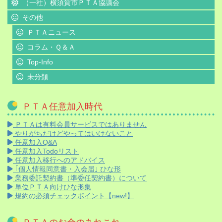
（一社）横須賀市ＰＴＡ協議会
その他
ＰＴＡニュース
コラム・Ｑ＆Ａ
Top-Info
未分類
ＰＴＡ任意加入時代
ＰＴＡは有料会員サービスではありません
やりがちだけどやってはいけないこと
任意加入Q&A
任意加入Todoリスト
任意加入移行へのアドバイス
｢個人情報同意書・入会届｣ ひな形
業務委託契約書（準委任契約書）について
単位ＰＴＡ向けひな形集
規約の必須チェックポイント【new!】