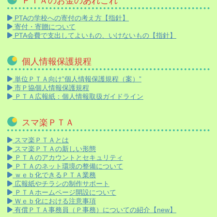
ＰＴＡのお金のあれこれ
PTAの学校への寄付の考え方【指針】
寄付・寄贈について
PTA会費で支出してよいもの、いけないもの【指針】
個人情報保護規程
単位ＰＴＡ向け”個人情報保護規程（案）”
市Ｐ協個人情報保護規程
ＰＴＡ広報紙：個人情報取扱ガイドライン
スマ楽ＰＴＡ
スマ楽ＰＴＡとは
スマ楽ＰＴＡの新しい形態
ＰＴＡのアカウントとセキュリティ
ＰＴＡのネット環境の整備について
ｗｅｂ化できるＰＴＡ業務
広報紙やチラシの制作サポート
ＰＴＡホームページ開設について
Ｗｅｂ化における注意事項
有償ＰＴＡ事務員（Ｐ事務）についての紹介【new】