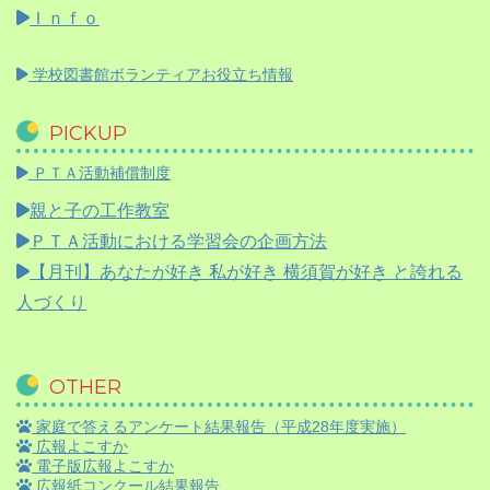
Ｉｎｆｏ
学校図書館ボランティアお役立ち情報
PICKUP
ＰＴＡ活動補償制度
親と子の工作教室
ＰＴＡ活動における学習会の企画方法
【月刊】
あなたが好き 私が好き 横須賀が好き と誇れる
人づくり
OTHER
家庭で答えるアンケート結果報告（平成28年度実施）
広報よこすか
電子版広報よこすか
広報紙コンクール結果報告