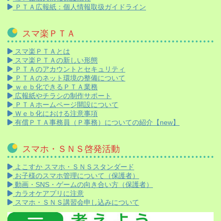
ＰＴＡ広報紙：個人情報取扱ガイドライン
スマ楽ＰＴＡ
スマ楽ＰＴＡとは
スマ楽ＰＴＡの新しい形態
ＰＴＡのアカウントとセキュリティ
ＰＴＡのネット環境の整備について
ｗｅｂ化できるＰＴＡ業務
広報紙やチラシの制作サポート
ＰＴＡホームページ開設について
Ｗｅｂ化における注意事項
有償ＰＴＡ事務員（Ｐ事務）についての紹介【new】
スマホ・ＳＮＳ啓発活動
よこすか スマホ・ＳＮＳスタンダード
お子様のスマホ管理について（保護者）
動画・SNS・ゲームの向き合い方（保護者）
カラオケアプリに注意
スマホ・ＳＮＳ講習会申し込みについて