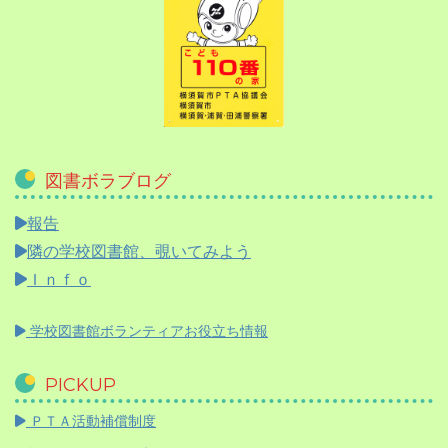
図書ボラブログ
報告
隣の学校図書館、覗いてみよう
Ｉｎｆｏ
学校図書館ボランティアお役立ち情報
PICKUP
ＰＴＡ活動補償制度