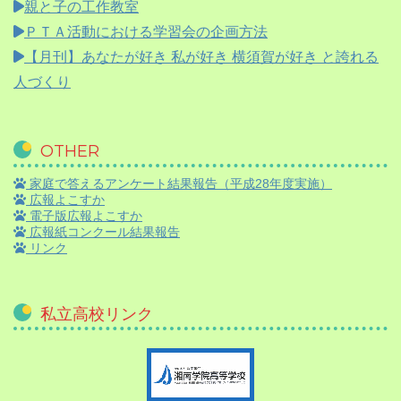
親と子の工作教室
ＰＴＡ活動における学習会の企画方法
【月刊】
あなたが好き 私が好き 横須賀が好き と誇れる
人づくり
OTHER
家庭で答えるアンケート結果報告（平成28年度実施）
広報よこすか
電子版広報よこすか
広報紙コンクール結果報告
リンク
私立高校リンク