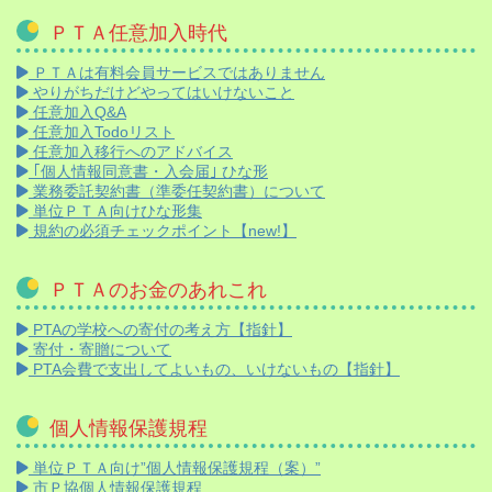
ＰＴＡ任意加入時代
ＰＴＡは有料会員サービスではありません
やりがちだけどやってはいけないこと
任意加入Q&A
任意加入Todoリスト
任意加入移行へのアドバイス
｢個人情報同意書・入会届｣ ひな形
業務委託契約書（準委任契約書）について
単位ＰＴＡ向けひな形集
規約の必須チェックポイント【new!】
ＰＴＡのお金のあれこれ
PTAの学校への寄付の考え方【指針】
寄付・寄贈について
PTA会費で支出してよいもの、いけないもの【指針】
個人情報保護規程
単位ＰＴＡ向け”個人情報保護規程（案）”
市Ｐ協個人情報保護規程