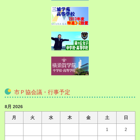
市Ｐ協会議・行事予定
8月 2026
月
火
水
木
金
土
日
1
2