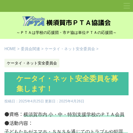
～ＰＴＡは学校の応援団・市Ｐ協は単位ＰＴＡの応援団～
HOME
>
委員会関連
>
ケータイ・ネット安全委員会
>
ケータイ・ネット安全委員会
ケータイ・ネット安全委員を募
集します！
投稿日：2025年4月25日 更新日：
2025年4月26日
●資格：
横須賀市内 小・中・特別支援学校のＰＴＡ会員
●活動内容：
子どもたちがスマホ・ＳＮＳを通じてのトラブルや犯罪、