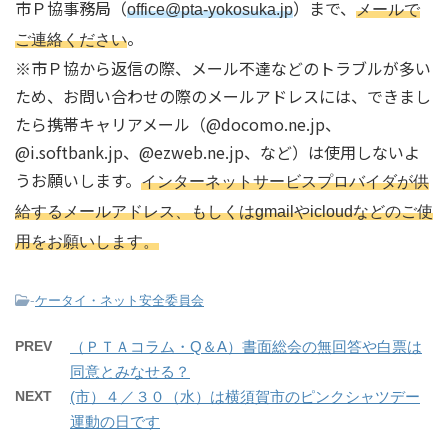
市Ｐ協事務局（
）まで、
office@pta-yokosuka.jp
メールで
。
ご連絡ください
※市Ｐ協から返信の際、メール不達などのトラブルが多い
ため、お問い合わせの際のメールアドレスには、できまし
たら携帯キャリアメール（@docomo.ne.jp、
@i.softbank.jp、@ezweb.ne.jp、など）は使用しないよ
うお願いします。
インターネットサービスプロバイダが供
給するメールアドレス、もしくはgmailやicloudなどのご使
用をお願いします。
-
ケータイ・ネット安全委員会
PREV
（ＰＴＡコラム・Q＆A）書面総会の無回答や白票は
同意とみなせる？
NEXT
(市）４／３０（水）は横須賀市のピンクシャツデー
運動の日です