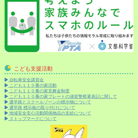
こども支援活動
自転車安全講習会
こども１１０番の家活動
こども１１０番の家見舞金制度
こども１１０番の家プレートの浦賀警察署表記に関して
通学路とスクールゾーンの標示物について
通学路 標示板の取り付けについて
地域安全安心活動関係物品の支給について
ストップマークについて