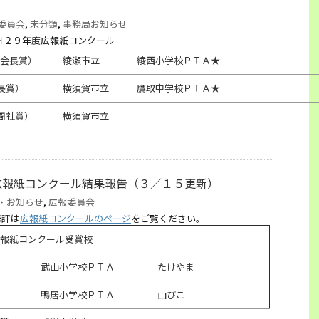
委員会
,
未分類
,
事務局お知らせ
Ｈ２９年度広報紙コンクール
会長賞）
綾瀬市立 綾西小学校ＰＴＡ★
長賞）
横須賀市立 鷹取中学校ＰＴＡ★
聞社賞）
横須賀市立
広報紙コンクール結果報告（３／１５更新）
・お知らせ
,
広報委員会
総評は
広報紙コンクールのページ
をご覧ください。
報紙コンクール受賞校
武山小学校ＰＴＡ
たけやま
鴨居小学校ＰＴＡ
山びこ