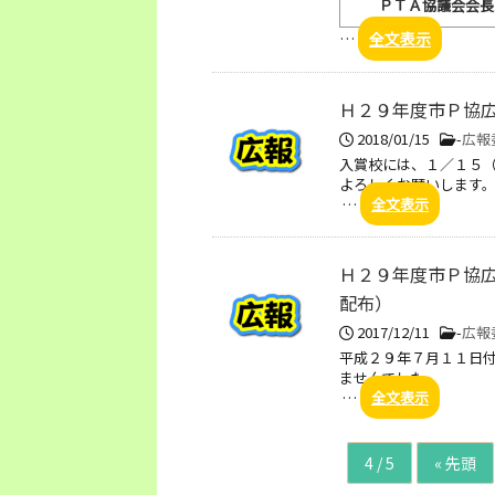
ＰＴＡ協議会会長
…
全文表示
Ｈ２９年度市Ｐ協
2018/01/15
-
広報
入賞校には、１／１５
よろしくお願いします
…
全文表示
Ｈ２９年度市Ｐ協
配布）
2017/12/11
-
広報
平成２９年７月１１日
ませんでした。
…
全文表示
4 / 5
« 先頭