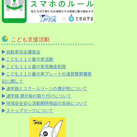
こども支援活動
自転車安全講習会
こども１１０番の家活動
こども１１０番の家見舞金制度
こども１１０番の家プレートの浦賀警察署表
記に関して
通学路とスクールゾーンの標示物について
通学路 標示板の取り付けについて
地域安全安心活動関係物品の支給について
ストップマークについて