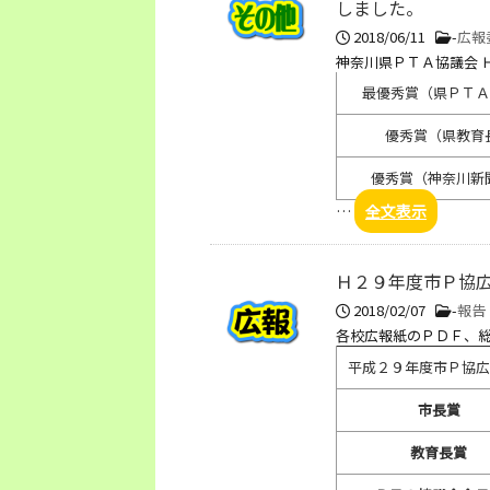
しました。
2018/06/11
-
広報
神奈川県ＰＴＡ協議会 
最優秀賞（県ＰＴＡ
優秀賞（県教育
優秀賞（神奈川新
…
全文表示
Ｈ２９年度市Ｐ協
2018/02/07
-
報告
各校広報紙のＰＤＦ、
平成２９年度市Ｐ協広
市長賞
教育長賞