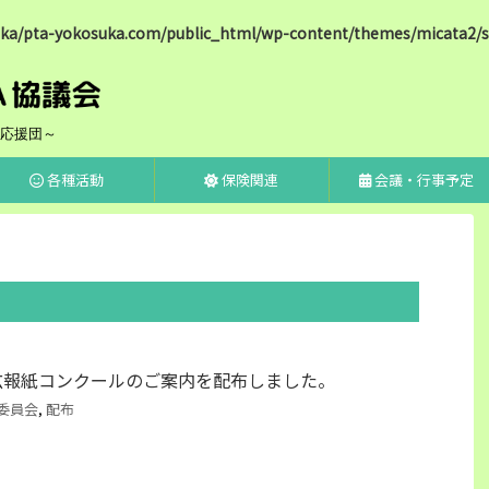
a/pta-yokosuka.com/public_html/wp-content/themes/micata2/st
応援団～
各種活動
保険関連
会議・行事予定
広報紙コンクールのご案内を配布しました。
委員会
,
配布