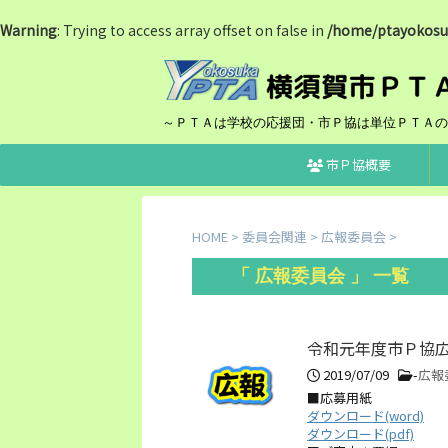
Warning
: Trying to access array offset on false in
/home/ptayokosuk
～ＰＴＡは学校の応援団・市Ｐ協は単位ＰＴＡの
市Ｐ協概要
HOME
>
委員会関連
>
広報委員会
>
「 広報委員会 」 一覧
令和元年度市Ｐ協
2019/07/09
-
広報
■応募用紙
ダウンロード(word)
ダウンロード(pdf)