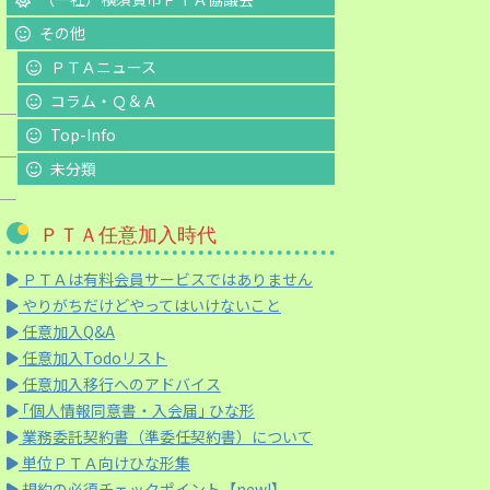
その他
ＰＴＡニュース
コラム・Ｑ＆Ａ
Top-Info
未分類
ＰＴＡ任意加入時代
ＰＴＡは有料会員サービスではありません
やりがちだけどやってはいけないこと
任意加入Q&A
任意加入Todoリスト
任意加入移行へのアドバイス
｢個人情報同意書・入会届｣ ひな形
業務委託契約書（準委任契約書）について
単位ＰＴＡ向けひな形集
規約の必須チェックポイント【new!】