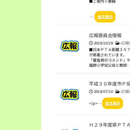
■ご案内＋要綱
…
全文表示
広報委員会情報
2018/10/18
-
広報
■日本ＰＴＡ新聞３５
が掲載されています。
「審査員のコメント」
福野小学校父母と教師
平成３０年度市Ｐ
2018/07/10
-
広報
</p>…
全文表示
Ｈ２９年度県ＰＴＡ