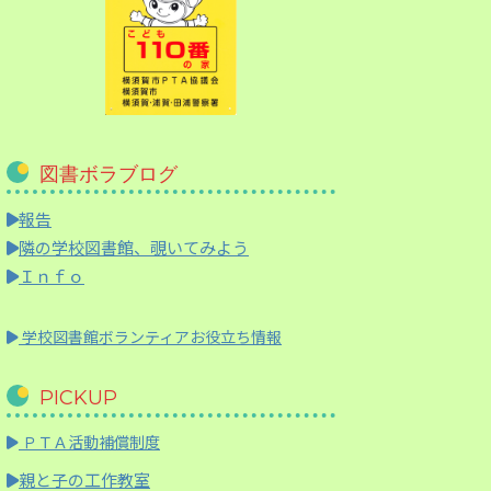
図書ボラブログ
報告
隣の学校図書館、覗いてみよう
Ｉｎｆｏ
学校図書館ボランティアお役立ち情報
PICKUP
ＰＴＡ活動補償制度
親と子の工作教室