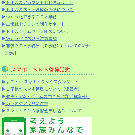
ＰＴＡのアカウントとセキュリティ
ＰＴＡのネット環境の整備について
ｗｅｂ化できるＰＴＡ業務
広報紙やチラシの制作サポート
ＰＴＡホームページ開設について
Ｗｅｂ化における注意事項
有償ＰＴＡ事務員（Ｐ事務）についての紹介
【new】
スマホ・ＳＮＳ啓発活動
よこすか スマホ・ＳＮＳスタンダード
お子様のスマホ管理について（保護者）
動画・SNS・ゲームの向き合い方（保護者）
カラオケアプリに注意
スマホ・ＳＮＳ講習会申し込みについて