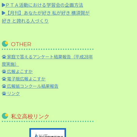
ＰＴＡ活動における学習会の企画方法
【月刊】
あなたが好き 私が好き 横須賀が
好き と誇れる人づくり
OTHER
家庭で答えるアンケート結果報告（平成28年
度実施）
広報よこすか
電子版広報よこすか
広報紙コンクール結果報告
リンク
私立高校リンク