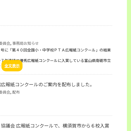
委員会
,
事務局お知らせ
７号に「第４０回全国小・中学校ＰＴＡ広報紙コンクール」の結果
や７年連続で優秀広報紙コンクールに入賞している富山県南砺市立
…
全文表示
協広報紙コンクールのご案内を配布しました。
委員会
,
配布
協議会 広報紙コンクールで、横須賀市から６校入賞