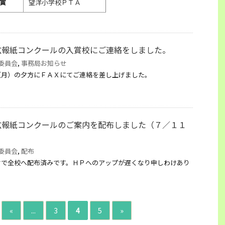
賞
望洋小学校ＰＴＡ
広報紙コンクールの入賞校にご連絡をしました。
委員会
,
事務局お知らせ
（月）の夕方にＦＡＸにてご連絡を差し上げました。
。
広報紙コンクールのご案内を配布しました（７／１１
委員会
,
配布
付で全校へ配布済みです。ＨＰへのアップが遅くなり申しわけあり
«
...
3
4
5
»