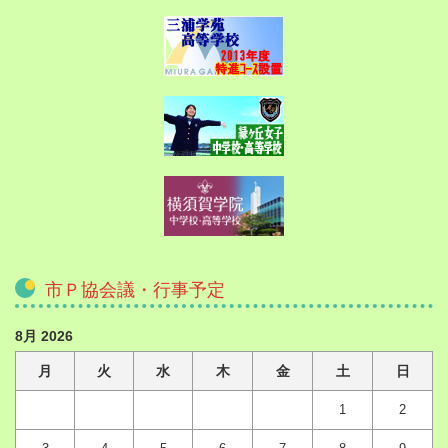
市Ｐ協会議・行事予定
8月 2026
月
火
水
木
金
土
日
1
2