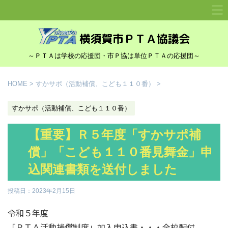
～ＰＴＡは学校の応援団・市Ｐ協は単位ＰＴＡの応援団～
HOME
>
すかサポ（活動補償、こども１１０番）
>
すかサポ（活動補償、こども１１０番）
【重要】Ｒ５年度「すかサポ補
償」「こども１１０番見舞金」申
込関連書類を送付しました
投稿日：
2023年2月15日
令和５年度
「ＰＴＡ活動補償制度」加入申込書・・・全校配付