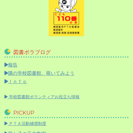
図書ボラブログ
報告
隣の学校図書館、覗いてみよう
Ｉｎｆｏ
学校図書館ボランティアお役立ち情報
PICKUP
ＰＴＡ活動補償制度