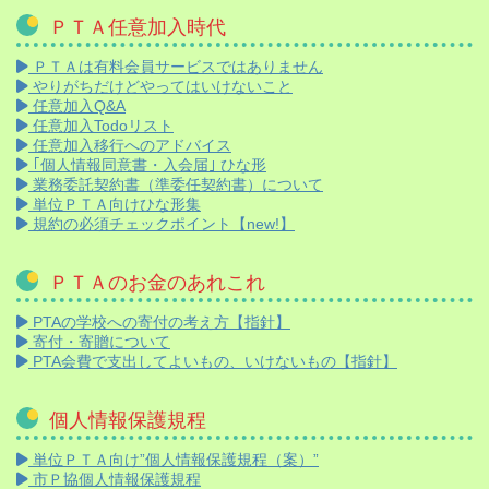
ＰＴＡ任意加入時代
ＰＴＡは有料会員サービスではありません
やりがちだけどやってはいけないこと
任意加入Q&A
任意加入Todoリスト
任意加入移行へのアドバイス
｢個人情報同意書・入会届｣ ひな形
業務委託契約書（準委任契約書）について
単位ＰＴＡ向けひな形集
規約の必須チェックポイント【new!】
ＰＴＡのお金のあれこれ
PTAの学校への寄付の考え方【指針】
寄付・寄贈について
PTA会費で支出してよいもの、いけないもの【指針】
個人情報保護規程
単位ＰＴＡ向け”個人情報保護規程（案）”
市Ｐ協個人情報保護規程