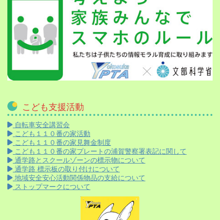
こども支援活動
自転車安全講習会
こども１１０番の家活動
こども１１０番の家見舞金制度
こども１１０番の家プレートの浦賀警察署表記に関して
通学路とスクールゾーンの標示物について
通学路 標示板の取り付けについて
地域安全安心活動関係物品の支給について
ストップマークについて