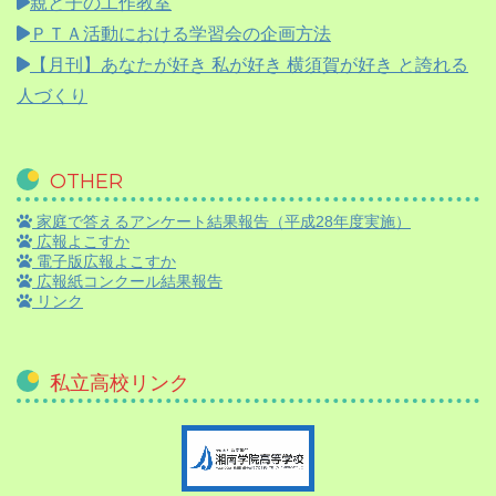
親と子の工作教室
ＰＴＡ活動における学習会の企画方法
【月刊】
あなたが好き 私が好き 横須賀が好き と誇れる
人づくり
OTHER
家庭で答えるアンケート結果報告（平成28年度実施）
広報よこすか
電子版広報よこすか
広報紙コンクール結果報告
リンク
私立高校リンク