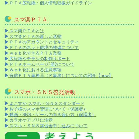
ＰＴＡ広報紙：個人情報取扱ガイドライン
スマ楽ＰＴＡ
スマ楽ＰＴＡとは
スマ楽ＰＴＡの新しい形態
ＰＴＡのアカウントとセキュリティ
ＰＴＡのネット環境の整備について
ｗｅｂ化できるＰＴＡ業務
広報紙やチラシの制作サポート
ＰＴＡホームページ開設について
Ｗｅｂ化における注意事項
有償ＰＴＡ事務員（Ｐ事務）についての紹介【new】
スマホ・ＳＮＳ啓発活動
よこすか スマホ・ＳＮＳスタンダード
お子様のスマホ管理について（保護者）
動画・SNS・ゲームの向き合い方（保護者）
カラオケアプリに注意
スマホ・ＳＮＳ講習会申し込みについて