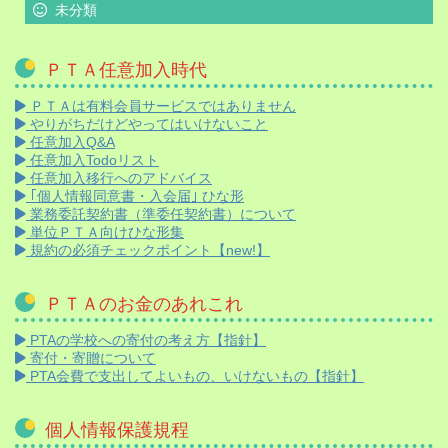
未分類
ＰＴＡ任意加入時代
ＰＴＡは有料会員サービスではありません
やりがちだけどやってはいけないこと
任意加入Q&A
任意加入Todoリスト
任意加入移行へのアドバイス
｢個人情報同意書・入会届｣ ひな形
業務委託契約書（準委任契約書）について
単位ＰＴＡ向けひな形集
規約の必須チェックポイント【new!】
ＰＴＡのお金のあれこれ
PTAの学校への寄付の考え方【指針】
寄付・寄贈について
PTA会費で支出してよいもの、いけないもの【指針】
個人情報保護規程