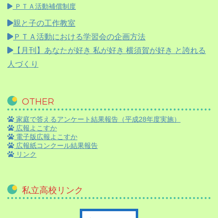
ＰＴＡ活動補償制度
親と子の工作教室
ＰＴＡ活動における学習会の企画方法
【月刊】
あなたが好き 私が好き 横須賀が好き と誇れる
人づくり
OTHER
家庭で答えるアンケート結果報告（平成28年度実施）
広報よこすか
電子版広報よこすか
広報紙コンクール結果報告
リンク
私立高校リンク