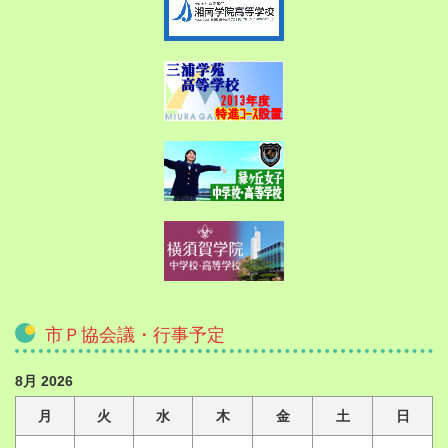
市Ｐ協会議・行事予定
8月 2026
月
火
水
木
金
土
日