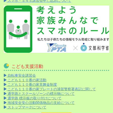
スマホ・ＳＮＳ講習会申し込みについて
こども支援活動
自転車安全講習会
こども１１０番の家活動
こども１１０番の家見舞金制度
こども１１０番の家プレートの浦賀警察署表記に関して
通学路とスクールゾーンの標示物について
通学路 標示板の取り付けについて
地域安全安心活動関係物品の支給について
ストップマークについて