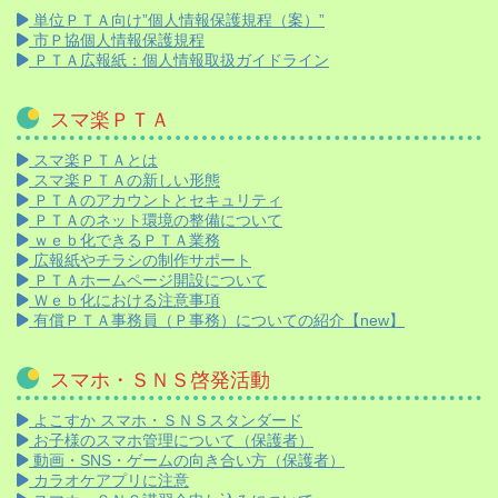
単位ＰＴＡ向け”個人情報保護規程（案）”
市Ｐ協個人情報保護規程
ＰＴＡ広報紙：個人情報取扱ガイドライン
スマ楽ＰＴＡ
スマ楽ＰＴＡとは
スマ楽ＰＴＡの新しい形態
ＰＴＡのアカウントとセキュリティ
ＰＴＡのネット環境の整備について
ｗｅｂ化できるＰＴＡ業務
広報紙やチラシの制作サポート
ＰＴＡホームページ開設について
Ｗｅｂ化における注意事項
有償ＰＴＡ事務員（Ｐ事務）についての紹介【new】
スマホ・ＳＮＳ啓発活動
よこすか スマホ・ＳＮＳスタンダード
お子様のスマホ管理について（保護者）
動画・SNS・ゲームの向き合い方（保護者）
カラオケアプリに注意