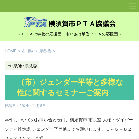
～ＰＴＡは学校の応援団・市Ｐ協は単位ＰＴＡの応援団～
HOME
>
市･県/市･県教委
>
市･県/市･県教委
（市）ジェンダー平等と多様な
性に関するセミナーご案内
投稿日：
2024年11月8日
本件についてのお問い合わせは、横須賀市 市長室 人権・ダイバー
シティ推進課 ジェンダー平等係までお願いします。０４６－８２
２－８２２８（直通）