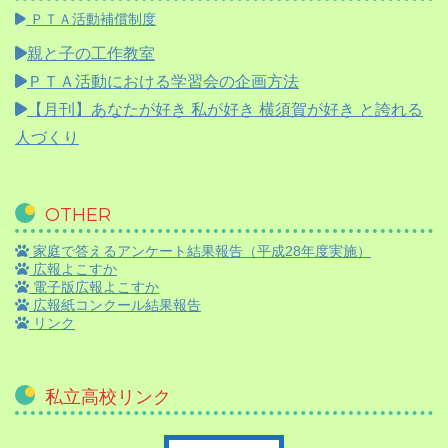
ＰＴＡ活動補償制度
親と子の工作教室
ＰＴＡ活動における学習会の企画方法
【月刊】
あなたが好き 私が好き 横須賀が好き と誇れる
人づくり
OTHER
家庭で答えるアンケート結果報告（平成28年度実施）
広報よこすか
電子版広報よこすか
広報紙コンクール結果報告
リンク
私立高校リンク