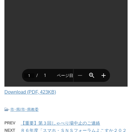
Download (PDF, 423KB)
-
市･県/市･県教委
PREV
【重要】第３回しゃべり場中止のご連絡
NEXT
Ｒ６年度「スマホ・ＳＮＳフォーラムよこすか２０２