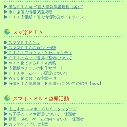
単位ＰＴＡ向け”個人情報保護規程（案）”
市Ｐ協個人情報保護規程
ＰＴＡ広報紙：個人情報取扱ガイドライン
スマ楽ＰＴＡ
スマ楽ＰＴＡとは
スマ楽ＰＴＡの新しい形態
ＰＴＡのアカウントとセキュリティ
ＰＴＡのネット環境の整備について
ｗｅｂ化できるＰＴＡ業務
広報紙やチラシの制作サポート
ＰＴＡホームページ開設について
Ｗｅｂ化における注意事項
有償ＰＴＡ事務員（Ｐ事務）についての紹介【new】
スマホ・ＳＮＳ啓発活動
よこすか スマホ・ＳＮＳスタンダード
お子様のスマホ管理について（保護者）
動画・SNS・ゲームの向き合い方（保護者）
カラオケアプリに注意