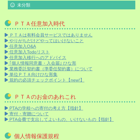
未分類
ＰＴＡ任意加入時代
ＰＴＡは有料会員サービスではありません
やりがちだけどやってはいけないこと
任意加入Q&A
任意加入Todoリスト
任意加入移行へのアドバイス
｢個人情報同意書・入会届｣ ひな形
業務委託契約書（準委任契約書）について
単位ＰＴＡ向けひな形集
規約の必須チェックポイント【new!】
ＰＴＡのお金のあれこれ
PTAの学校への寄付の考え方【指針】
寄付・寄贈について
PTA会費で支出してよいもの、いけないもの【指針】
個人情報保護規程