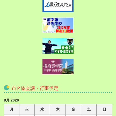
市Ｐ協会議・行事予定
8月 2026
月
火
水
木
金
土
日