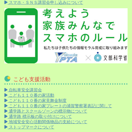
スマホ・ＳＮＳ講習会申し込みについて
こども支援活動
自転車安全講習会
こども１１０番の家活動
こども１１０番の家見舞金制度
こども１１０番の家プレートの浦賀警察署表記に関して
通学路とスクールゾーンの標示物について
通学路 標示板の取り付けについて
地域安全安心活動関係物品の支給について
ストップマークについて