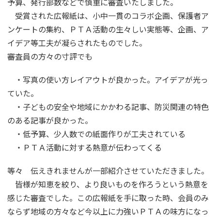
予算、発行部数などで慎重に審査いたしました。
受賞された広報紙は、小中一貫のコラボ企画、保護者ア
ンケートの集約、ＰＴＡ活動の生々しい実態等、企画、ア
イデア等工夫が凝らされたものでした。
審査員の方々の寸評でも
・写真の使い方レイアウトが良かった。アイデアが光っ
ていた。
・子どもの安全や地域にかかわる記事、防災関連の特色
のある記事が良かった。
・低予算、少人数での紙面作りが工夫されている
・ＰＴＡ活動に対する熱意が伝わってくる
等々 伝えきれませんが一部紹介させていただきました。
皆様が知恵を絞り、より良いものを作ろうという熱意を
感じた審査でした。この広報紙を手に取った時、会員のみ
ならず地域の方々など今以上に力強いＰＴＡの味方になっ