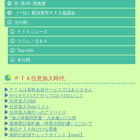
市･県/市･県教委
（一社）横須賀市ＰＴＡ協議会
その他
ＰＴＡニュース
コラム・Ｑ＆Ａ
Top-Info
未分類
ＰＴＡ任意加入時代
ＰＴＡは有料会員サービスではありません
やりがちだけどやってはいけないこと
任意加入Q&A
任意加入Todoリスト
任意加入移行へのアドバイス
｢個人情報同意書・入会届｣ ひな形
業務委託契約書（準委任契約書）について
単位ＰＴＡ向けひな形集
規約の必須チェックポイント【new!】