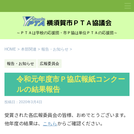
～ＰＴＡは学校の応援団・市Ｐ協は単位ＰＴＡの応援団～
HOME
>
本部関連
>
報告・お知らせ
>
報告・お知らせ
広報委員会
令和元年度市Ｐ協広報紙コンクー
ルの結果報告
投稿日：
2020年3月4日
受賞された各広報委員会の皆様、おめでとうございます。
他年度の結果は、
からご確認ください。
こちら