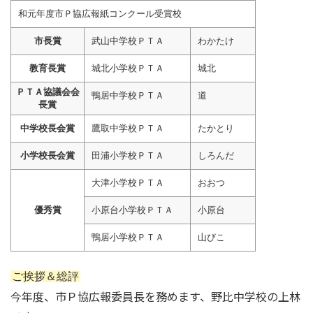
和元年度市Ｐ協広報紙コンクール受賞校
市長賞
武山中学校ＰＴＡ
わかたけ
教育長賞
城北小学校ＰＴＡ
城北
ＰＴＡ協議会会
鴨居中学校ＰＴＡ
道
長賞
中学校長会賞
鷹取中学校ＰＴＡ
たかとり
小学校長会賞
田浦小学校ＰＴＡ
しろんだ
大津小学校ＰＴＡ
おおつ
優秀賞
小原台小学校ＰＴＡ
小原台
鴨居小学校ＰＴＡ
山びこ
ご挨拶＆総評
今年度、市Ｐ協広報委員長を務めます、野比中学校の上林