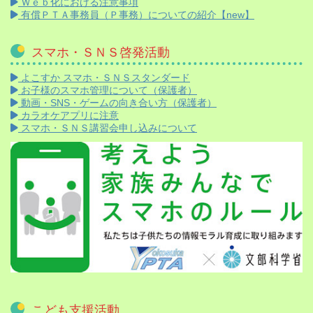
Ｗｅｂ化における注意事項
有償ＰＴＡ事務員（Ｐ事務）についての紹介【new】
スマホ・ＳＮＳ啓発活動
よこすか スマホ・ＳＮＳスタンダード
お子様のスマホ管理について（保護者）
動画・SNS・ゲームの向き合い方（保護者）
カラオケアプリに注意
スマホ・ＳＮＳ講習会申し込みについて
こども支援活動