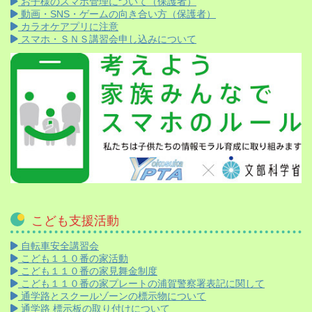
お子様のスマホ管理について（保護者）
動画・SNS・ゲームの向き合い方（保護者）
カラオケアプリに注意
スマホ・ＳＮＳ講習会申し込みについて
こども支援活動
自転車安全講習会
こども１１０番の家活動
こども１１０番の家見舞金制度
こども１１０番の家プレートの浦賀警察署表記に関して
通学路とスクールゾーンの標示物について
通学路 標示板の取り付けについて