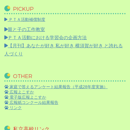
PICKUP
ＰＴＡ活動補償制度
親と子の工作教室
ＰＴＡ活動における学習会の企画方法
【月刊】
あなたが好き 私が好き 横須賀が好き と誇れる
人づくり
OTHER
家庭で答えるアンケート結果報告（平成28年度実施）
広報よこすか
電子版広報よこすか
広報紙コンクール結果報告
リンク
私立高校リンク