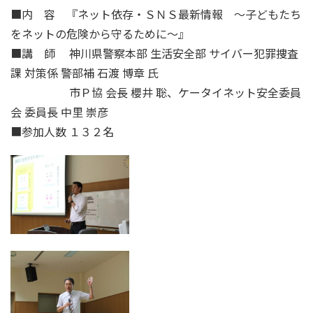
■内 容 『ネット依存・ＳＮＳ最新情報 ～子どもたち
をネットの危険から守るために～』
■講 師 神川県警察本部 生活安全部 サイバー犯罪捜査
課 対策係 警部補 石渡 博章 氏
市Ｐ協 会長 櫻井 聡、ケータイネット安全委員
会 委員長 中里 崇彦
■参加人数 １３２名