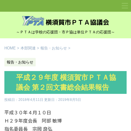
～ＰＴＡは学校の応援団・市Ｐ協は単位ＰＴＡの応援団～
HOME
>
本部関連
>
報告・お知らせ
>
報告・お知らせ
平成２９年度 横須賀市ＰＴＡ協
議会 第２回文書総会結果報告
投稿日：2018年4月11日 更新日：
2019年8月5日
平成３０年４月１０日
Ｈ２９年度会長 阿部 敏博
指名委員長 宗岡 良弘