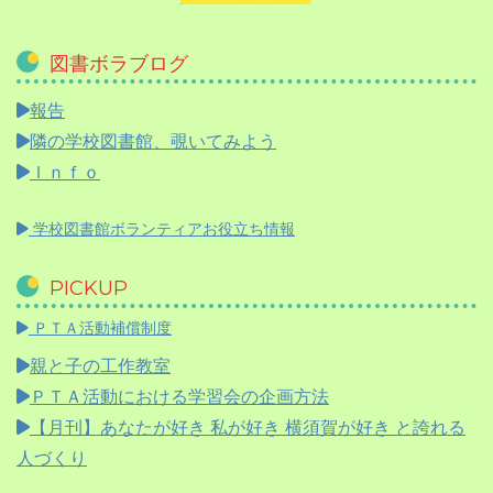
図書ボラブログ
報告
隣の学校図書館、覗いてみよう
Ｉｎｆｏ
学校図書館ボランティアお役立ち情報
PICKUP
ＰＴＡ活動補償制度
親と子の工作教室
ＰＴＡ活動における学習会の企画方法
【月刊】
あなたが好き 私が好き 横須賀が好き と誇れる
人づくり