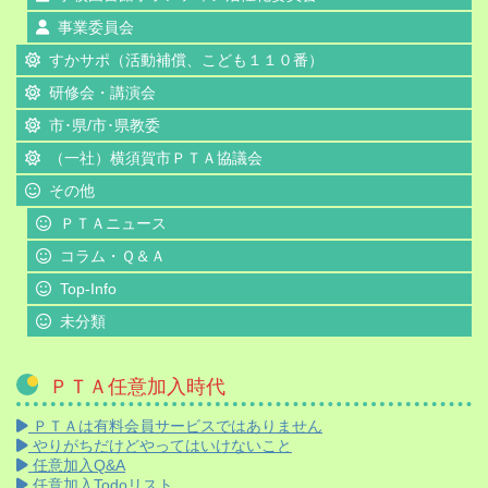
事業委員会
すかサポ（活動補償、こども１１０番）
研修会・講演会
市･県/市･県教委
（一社）横須賀市ＰＴＡ協議会
その他
ＰＴＡニュース
コラム・Ｑ＆Ａ
Top-Info
未分類
ＰＴＡ任意加入時代
ＰＴＡは有料会員サービスではありません
やりがちだけどやってはいけないこと
任意加入Q&A
任意加入Todoリスト