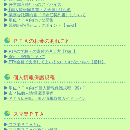
任意加入移行へのアドバイス
｢個人情報同意書・入会届｣ ひな形
業務委託契約書（準委任契約書）について
単位ＰＴＡ向けひな形集
規約の必須チェックポイント【new!】
ＰＴＡのお金のあれこれ
PTAの学校への寄付の考え方【指針】
寄付・寄贈について
PTA会費で支出してよいもの、いけないもの【指針】
個人情報保護規程
単位ＰＴＡ向け”個人情報保護規程（案）”
市Ｐ協個人情報保護規程
ＰＴＡ広報紙：個人情報取扱ガイドライン
スマ楽ＰＴＡ
スマ楽ＰＴＡとは
スマ楽ＰＴＡの新しい形態