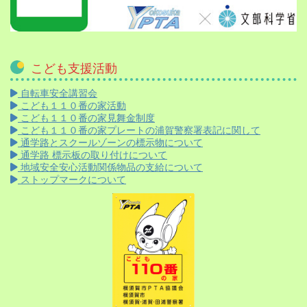
こども支援活動
自転車安全講習会
こども１１０番の家活動
こども１１０番の家見舞金制度
こども１１０番の家プレートの浦賀警察署表記に関して
通学路とスクールゾーンの標示物について
通学路 標示板の取り付けについて
地域安全安心活動関係物品の支給について
ストップマークについて