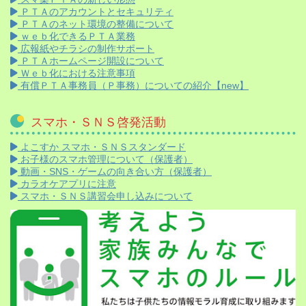
ＰＴＡのアカウントとセキュリティ
ＰＴＡのネット環境の整備について
ｗｅｂ化できるＰＴＡ業務
広報紙やチラシの制作サポート
ＰＴＡホームページ開設について
Ｗｅｂ化における注意事項
有償ＰＴＡ事務員（Ｐ事務）についての紹介【new】
スマホ・ＳＮＳ啓発活動
よこすか スマホ・ＳＮＳスタンダード
お子様のスマホ管理について（保護者）
動画・SNS・ゲームの向き合い方（保護者）
カラオケアプリに注意
スマホ・ＳＮＳ講習会申し込みについて