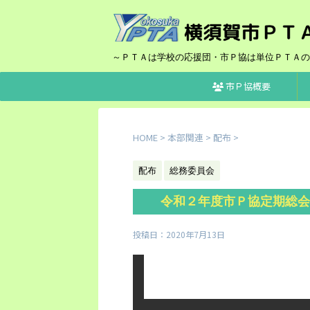
～ＰＴＡは学校の応援団・市Ｐ協は単位ＰＴＡの
市Ｐ協概要
HOME
>
本部関連
>
配布
>
配布
総務委員会
令和２年度市Ｐ協定期総会
投稿日：
2020年7月13日