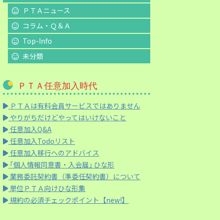
ＰＴＡニュース
コラム・Ｑ＆Ａ
Top-Info
未分類
ＰＴＡ任意加入時代
ＰＴＡは有料会員サービスではありません
やりがちだけどやってはいけないこと
任意加入Q&A
任意加入Todoリスト
任意加入移行へのアドバイス
｢個人情報同意書・入会届｣ ひな形
業務委託契約書（準委任契約書）について
単位ＰＴＡ向けひな形集
規約の必須チェックポイント【new!】