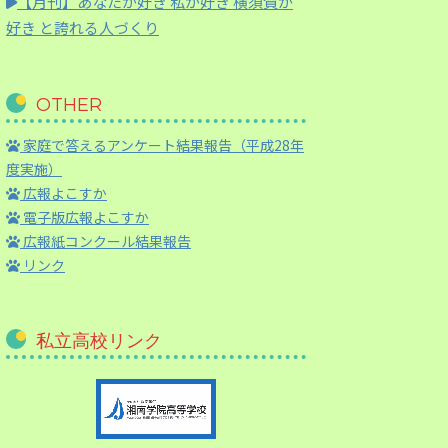
【月刊】
あなたが好き 私が好き 横須賀が
好き と誇れる人づくり
OTHER
家庭で答えるアンケート結果報告（平成28年
度実施）
広報よこすか
電子版広報よこすか
広報紙コンクール結果報告
リンク
私立高校リンク