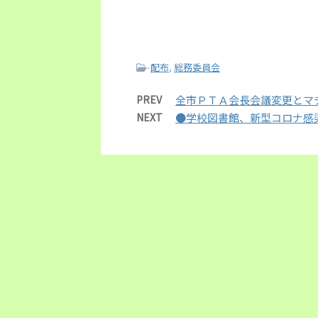
-
配布
,
総務委員会
PREV
全市ＰＴＡ会長会議変更とマ
NEXT
●学校図書館、新型コロナ感