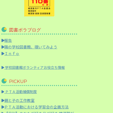
図書ボラブログ
報告
隣の学校図書館、覗いてみよう
Ｉｎｆｏ
学校図書館ボランティアお役立ち情報
PICKUP
ＰＴＡ活動補償制度
親と子の工作教室
ＰＴＡ活動における学習会の企画方法