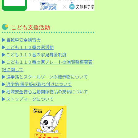
こども支援活動
自転車安全講習会
こども１１０番の家活動
こども１１０番の家見舞金制度
こども１１０番の家プレートの浦賀警察署表
記に関して
通学路とスクールゾーンの標示物について
通学路 標示板の取り付けについて
地域安全安心活動関係物品の支給について
ストップマークについて