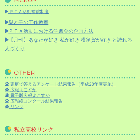
PICKUP
ＰＴＡ活動補償制度
親と子の工作教室
ＰＴＡ活動における学習会の企画方法
【月刊】
あなたが好き 私が好き 横須賀が好き と誇れる
人づくり
OTHER
家庭で答えるアンケート結果報告（平成28年度実施）
広報よこすか
電子版広報よこすか
広報紙コンクール結果報告
リンク
私立高校リンク