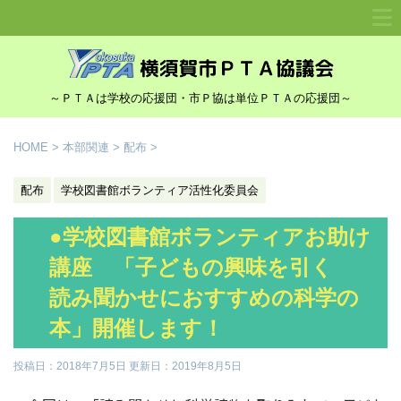
～ＰＴＡは学校の応援団・市Ｐ協は単位ＰＴＡの応援団～
HOME
>
本部関連
>
配布
>
配布
学校図書館ボランティア活性化委員会
●学校図書館ボランティアお助け
講座 「子どもの興味を引く
読み聞かせにおすすめの科学の
本」開催します！
投稿日：2018年7月5日 更新日：
2019年8月5日