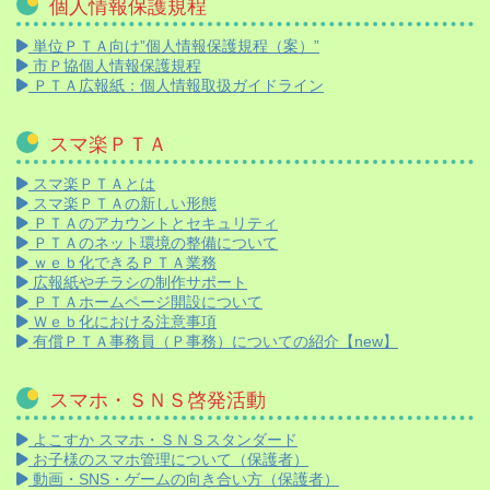
個人情報保護規程
単位ＰＴＡ向け”個人情報保護規程（案）”
市Ｐ協個人情報保護規程
ＰＴＡ広報紙：個人情報取扱ガイドライン
スマ楽ＰＴＡ
スマ楽ＰＴＡとは
スマ楽ＰＴＡの新しい形態
ＰＴＡのアカウントとセキュリティ
ＰＴＡのネット環境の整備について
ｗｅｂ化できるＰＴＡ業務
広報紙やチラシの制作サポート
ＰＴＡホームページ開設について
Ｗｅｂ化における注意事項
有償ＰＴＡ事務員（Ｐ事務）についての紹介【new】
スマホ・ＳＮＳ啓発活動
よこすか スマホ・ＳＮＳスタンダード
お子様のスマホ管理について（保護者）
動画・SNS・ゲームの向き合い方（保護者）