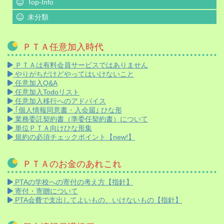
Top-Info
未分類
ＰＴＡ任意加入時代
ＰＴＡは有料会員サービスではありません
やりがちだけどやってはいけないこと
任意加入Q&A
任意加入Todoリスト
任意加入移行へのアドバイス
｢個人情報同意書・入会届｣ ひな形
業務委託契約書（準委任契約書）について
単位ＰＴＡ向けひな形集
規約の必須チェックポイント【new!】
ＰＴＡのお金のあれこれ
PTAの学校への寄付の考え方【指針】
寄付・寄贈について
PTA会費で支出してよいもの、いけないもの【指針】