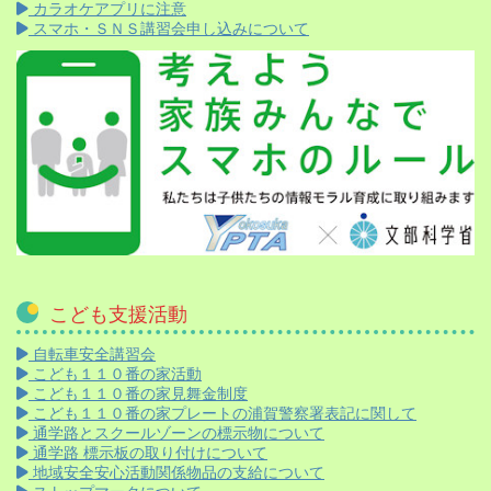
カラオケアプリに注意
スマホ・ＳＮＳ講習会申し込みについて
こども支援活動
自転車安全講習会
こども１１０番の家活動
こども１１０番の家見舞金制度
こども１１０番の家プレートの浦賀警察署表記に関して
通学路とスクールゾーンの標示物について
通学路 標示板の取り付けについて
地域安全安心活動関係物品の支給について