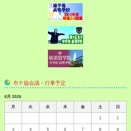
市Ｐ協会議・行事予定
8月 2026
月
火
水
木
金
土
日
1
2
3
4
5
6
7
8
9