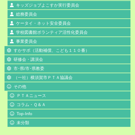
キッズジョブよこすか実行委員会
総務委員会
ケータイ・ネット安全委員会
学校図書館ボランティア活性化委員会
事業委員会
すかサポ（活動補償、こども１１０番）
研修会・講演会
市･県/市･県教委
（一社）横須賀市ＰＴＡ協議会
その他
ＰＴＡニュース
コラム・Ｑ＆Ａ
Top-Info
未分類