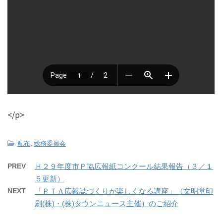
</p>
-
,
配布
総務委員会
PREV
Ｈ２９年度市Ｐ協広報紙コンクール結果報告（３／１
５更新）
NEXT
「ＰＴＡ広報誌づくりが楽しくなる講座」（文明堂印
刷(株)・(株)タウンニュース主催）のご紹介