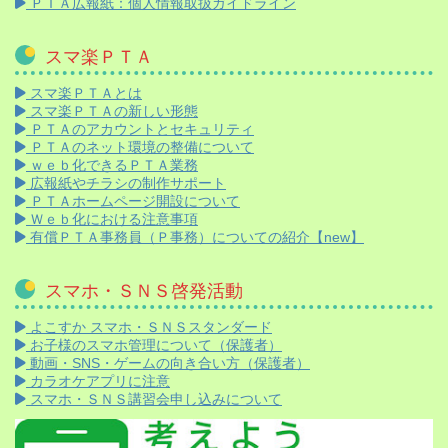
ＰＴＡ広報紙：個人情報取扱ガイドライン
スマ楽ＰＴＡ
スマ楽ＰＴＡとは
スマ楽ＰＴＡの新しい形態
ＰＴＡのアカウントとセキュリティ
ＰＴＡのネット環境の整備について
ｗｅｂ化できるＰＴＡ業務
広報紙やチラシの制作サポート
ＰＴＡホームページ開設について
Ｗｅｂ化における注意事項
有償ＰＴＡ事務員（Ｐ事務）についての紹介【new】
スマホ・ＳＮＳ啓発活動
よこすか スマホ・ＳＮＳスタンダード
お子様のスマホ管理について（保護者）
動画・SNS・ゲームの向き合い方（保護者）
カラオケアプリに注意
スマホ・ＳＮＳ講習会申し込みについて