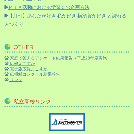
ＰＴＡ活動における学習会の企画方法
【月刊】
あなたが好き 私が好き 横須賀が好き と誇れる
人づくり
OTHER
家庭で答えるアンケート結果報告（平成28年度実施）
広報よこすか
電子版広報よこすか
広報紙コンクール結果報告
リンク
私立高校リンク