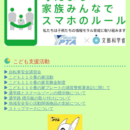
こども支援活動
自転車安全講習会
こども１１０番の家活動
こども１１０番の家見舞金制度
こども１１０番の家プレートの浦賀警察署表記に関して
通学路とスクールゾーンの標示物について
通学路 標示板の取り付けについて
地域安全安心活動関係物品の支給について
ストップマークについて