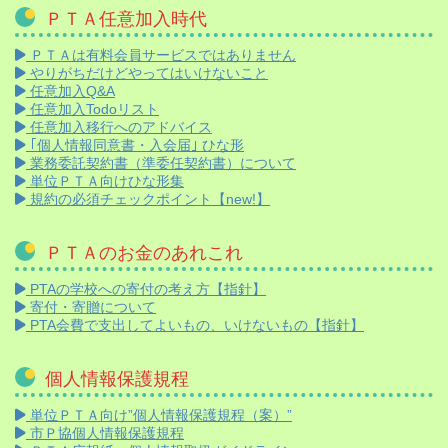
ＰＴＡ任意加入時代
ＰＴＡは有料会員サービスではありません
やりがちだけどやってはいけないこと
任意加入Q&A
任意加入Todoリスト
任意加入移行へのアドバイス
｢個人情報同意書・入会届｣ ひな形
業務委託契約書（準委任契約書）について
単位ＰＴＡ向けひな形集
規約の必須チェックポイント【new!】
ＰＴＡのお金のあれこれ
PTAの学校への寄付の考え方【指針】
寄付・寄贈について
PTA会費で支出してよいもの、いけないもの【指針】
個人情報保護規程
単位ＰＴＡ向け”個人情報保護規程（案）”
市Ｐ協個人情報保護規程