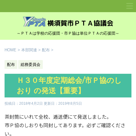
～ＰＴＡは学校の応援団・市Ｐ協は単位ＰＴＡの応援団～
HOME
>
本部関連
>
配布
>
配布
総務委員会
Ｈ３０年度定期総会/市Ｐ協のし
おり の発送【重要】
投稿日：2018年4月2日 更新日：
2019年8月5日
茶封筒にいれて全校、逓送便にて発送しました。
市Ｐ協のしおりも同封してあります。必ずご確認くださ
い。