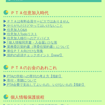
ＰＴＡ任意加入時代
ＰＴＡは有料会員サービスではありません
やりがちだけどやってはいけないこと
任意加入Q&A
任意加入Todoリスト
任意加入移行へのアドバイス
｢個人情報同意書・入会届｣ ひな形
業務委託契約書（準委任契約書）について
単位ＰＴＡ向けひな形集
規約の必須チェックポイント【new!】
ＰＴＡのお金のあれこれ
PTAの学校への寄付の考え方【指針】
寄付・寄贈について
PTA会費で支出してよいもの、いけないもの【指針】
個人情報保護規程