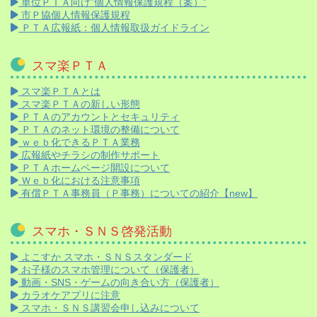
単位ＰＴＡ向け”個人情報保護規程（案）”
市Ｐ協個人情報保護規程
ＰＴＡ広報紙：個人情報取扱ガイドライン
スマ楽ＰＴＡ
スマ楽ＰＴＡとは
スマ楽ＰＴＡの新しい形態
ＰＴＡのアカウントとセキュリティ
ＰＴＡのネット環境の整備について
ｗｅｂ化できるＰＴＡ業務
広報紙やチラシの制作サポート
ＰＴＡホームページ開設について
Ｗｅｂ化における注意事項
有償ＰＴＡ事務員（Ｐ事務）についての紹介【new】
スマホ・ＳＮＳ啓発活動
よこすか スマホ・ＳＮＳスタンダード
お子様のスマホ管理について（保護者）
動画・SNS・ゲームの向き合い方（保護者）
カラオケアプリに注意
スマホ・ＳＮＳ講習会申し込みについて