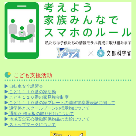
こども支援活動
自転車安全講習会
こども１１０番の家活動
こども１１０番の家見舞金制度
こども１１０番の家プレートの浦賀警察署表記に関して
通学路とスクールゾーンの標示物について
通学路 標示板の取り付けについて
地域安全安心活動関係物品の支給について
ストップマークについて