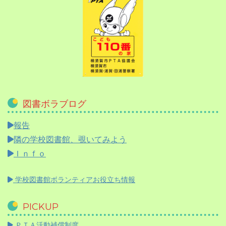
図書ボラブログ
報告
隣の学校図書館、覗いてみよう
Ｉｎｆｏ
学校図書館ボランティアお役立ち情報
PICKUP
ＰＴＡ活動補償制度