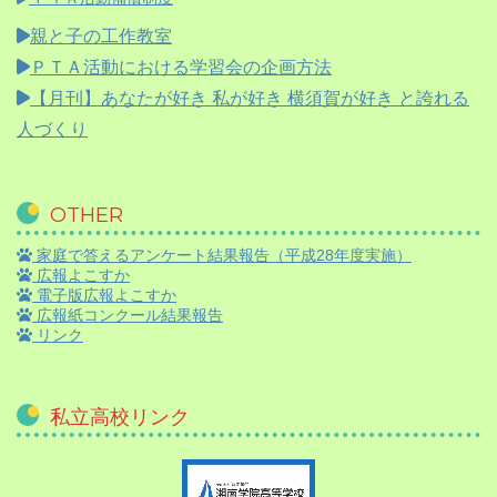
親と子の工作教室
ＰＴＡ活動における学習会の企画方法
【月刊】
あなたが好き 私が好き 横須賀が好き と誇れる
人づくり
OTHER
家庭で答えるアンケート結果報告（平成28年度実施）
広報よこすか
電子版広報よこすか
広報紙コンクール結果報告
リンク
私立高校リンク