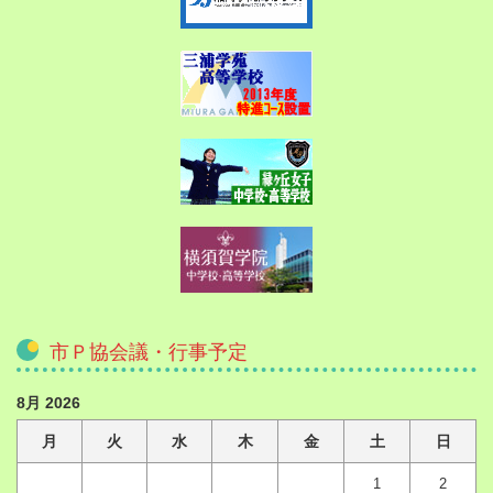
市Ｐ協会議・行事予定
8月 2026
月
火
水
木
金
土
日
1
2