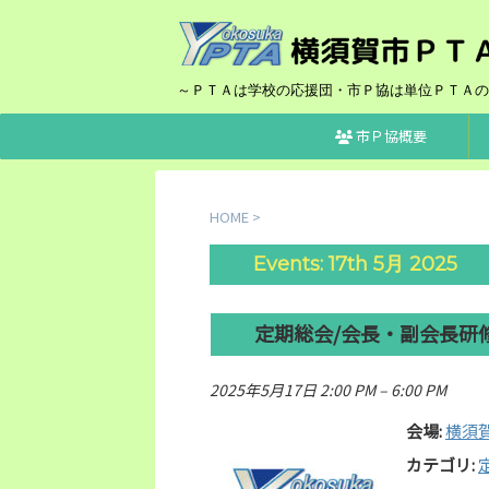
～ＰＴＡは学校の応援団・市Ｐ協は単位ＰＴＡの
市Ｐ協概要
HOME
>
Events: 17th 5月 2025
定期総会/会長・副会長研
2025年5月17日 2:00 PM
–
6:00 PM
会場:
横須
カテゴリ: