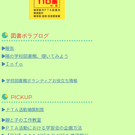
図書ボラブログ
報告
隣の学校図書館、覗いてみよう
Ｉｎｆｏ
学校図書館ボランティアお役立ち情報
PICKUP
ＰＴＡ活動補償制度
親と子の工作教室
ＰＴＡ活動における学習会の企画方法