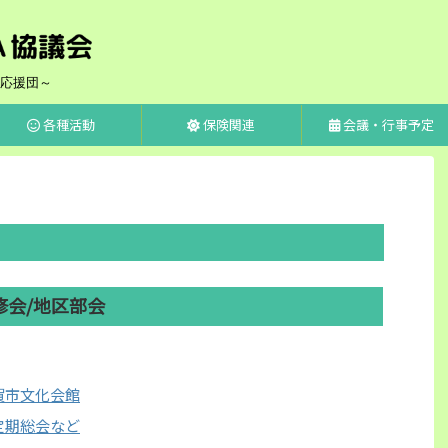
応援団～
各種活動
保険関連
会議・行事予定
修会/地区部会
賀市文化会館
定期総会など