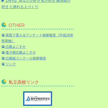
【月刊】
あなたが好き 私が好き 横須賀が
好き と誇れる人づくり
OTHER
家庭で答えるアンケート結果報告（平成28年
度実施）
広報よこすか
電子版広報よこすか
広報紙コンクール結果報告
リンク
私立高校リンク