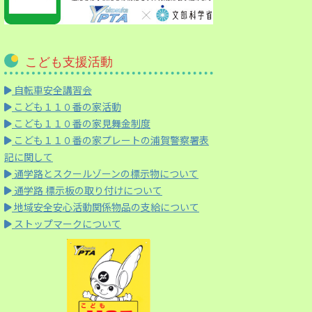
こども支援活動
自転車安全講習会
こども１１０番の家活動
こども１１０番の家見舞金制度
こども１１０番の家プレートの浦賀警察署表
記に関して
通学路とスクールゾーンの標示物について
通学路 標示板の取り付けについて
地域安全安心活動関係物品の支給について
ストップマークについて