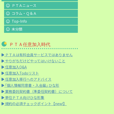
ＰＴＡニュース
コラム・Ｑ＆Ａ
Top-Info
未分類
ＰＴＡ任意加入時代
ＰＴＡは有料会員サービスではありません
やりがちだけどやってはいけないこと
任意加入Q&A
任意加入Todoリスト
任意加入移行へのアドバイス
｢個人情報同意書・入会届｣ ひな形
業務委託契約書（準委任契約書）について
単位ＰＴＡ向けひな形集
規約の必須チェックポイント【new!】