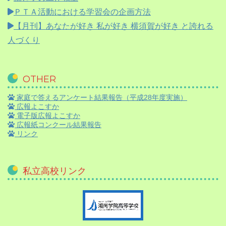
ＰＴＡ活動における学習会の企画方法
【月刊】
あなたが好き 私が好き 横須賀が好き と誇れる
人づくり
OTHER
家庭で答えるアンケート結果報告（平成28年度実施）
広報よこすか
電子版広報よこすか
広報紙コンクール結果報告
リンク
私立高校リンク