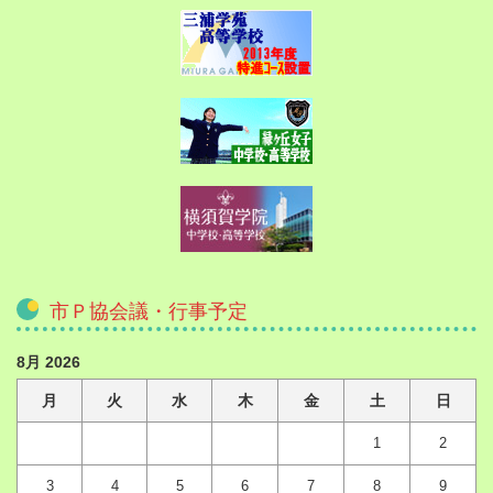
市Ｐ協会議・行事予定
8月 2026
月
火
水
木
金
土
日
1
2
3
4
5
6
7
8
9