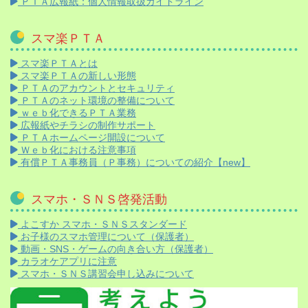
ＰＴＡ広報紙：個人情報取扱ガイドライン
スマ楽ＰＴＡ
スマ楽ＰＴＡとは
スマ楽ＰＴＡの新しい形態
ＰＴＡのアカウントとセキュリティ
ＰＴＡのネット環境の整備について
ｗｅｂ化できるＰＴＡ業務
広報紙やチラシの制作サポート
ＰＴＡホームページ開設について
Ｗｅｂ化における注意事項
有償ＰＴＡ事務員（Ｐ事務）についての紹介【new】
スマホ・ＳＮＳ啓発活動
よこすか スマホ・ＳＮＳスタンダード
お子様のスマホ管理について（保護者）
動画・SNS・ゲームの向き合い方（保護者）
カラオケアプリに注意
スマホ・ＳＮＳ講習会申し込みについて