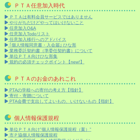
ＰＴＡ任意加入時代
ＰＴＡは有料会員サービスではありません
やりがちだけどやってはいけないこと
任意加入Q&A
任意加入Todoリスト
任意加入移行へのアドバイス
｢個人情報同意書・入会届｣ ひな形
業務委託契約書（準委任契約書）について
単位ＰＴＡ向けひな形集
規約の必須チェックポイント【new!】
ＰＴＡのお金のあれこれ
PTAの学校への寄付の考え方【指針】
寄付・寄贈について
PTA会費で支出してよいもの、いけないもの【指針】
個人情報保護規程
単位ＰＴＡ向け”個人情報保護規程（案）”
市Ｐ協個人情報保護規程