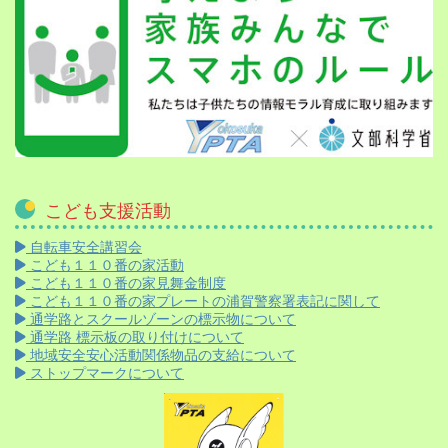
こども支援活動
自転車安全講習会
こども１１０番の家活動
こども１１０番の家見舞金制度
こども１１０番の家プレートの浦賀警察署表記に関して
通学路とスクールゾーンの標示物について
通学路 標示板の取り付けについて
地域安全安心活動関係物品の支給について
ストップマークについて