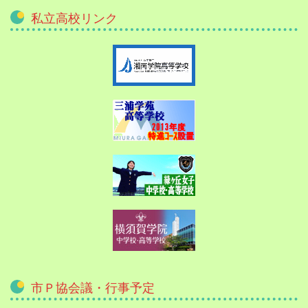
私立高校リンク
市Ｐ協会議・行事予定