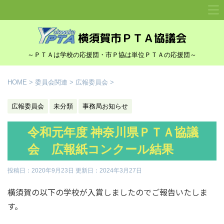
～ＰＴＡは学校の応援団・市Ｐ協は単位ＰＴＡの応援団～
HOME
>
委員会関連
>
広報委員会
>
広報委員会
未分類
事務局お知らせ
令和元年度 神奈川県ＰＴＡ協議
会 広報紙コンクール結果
投稿日：2020年9月23日 更新日：
2024年3月27日
横須賀の以下の学校が入賞しましたのでご報告いたしま
す。