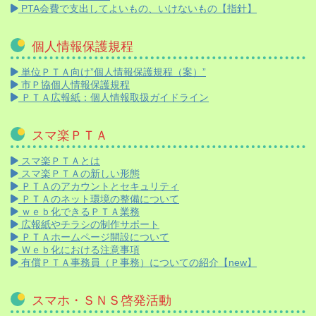
PTA会費で支出してよいもの、いけないもの【指針】
個人情報保護規程
単位ＰＴＡ向け”個人情報保護規程（案）”
市Ｐ協個人情報保護規程
ＰＴＡ広報紙：個人情報取扱ガイドライン
スマ楽ＰＴＡ
スマ楽ＰＴＡとは
スマ楽ＰＴＡの新しい形態
ＰＴＡのアカウントとセキュリティ
ＰＴＡのネット環境の整備について
ｗｅｂ化できるＰＴＡ業務
広報紙やチラシの制作サポート
ＰＴＡホームページ開設について
Ｗｅｂ化における注意事項
有償ＰＴＡ事務員（Ｐ事務）についての紹介【new】
スマホ・ＳＮＳ啓発活動