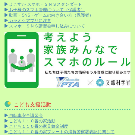
よこすか スマホ・ＳＮＳスタンダード
お子様のスマホ管理について（保護者）
動画・SNS・ゲームの向き合い方（保護者）
カラオケアプリに注意
スマホ・ＳＮＳ講習会申し込みについて
こども支援活動
自転車安全講習会
こども１１０番の家活動
こども１１０番の家見舞金制度
こども１１０番の家プレートの浦賀警察署表記に関して