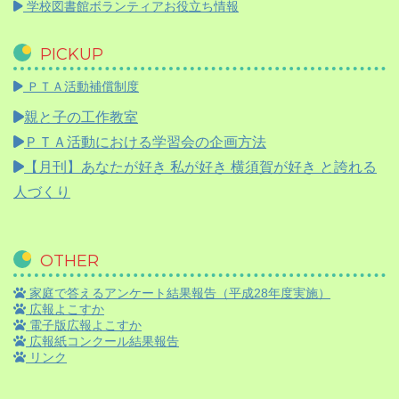
学校図書館ボランティアお役立ち情報
PICKUP
ＰＴＡ活動補償制度
親と子の工作教室
ＰＴＡ活動における学習会の企画方法
【月刊】
あなたが好き 私が好き 横須賀が好き と誇れる
人づくり
OTHER
家庭で答えるアンケート結果報告（平成28年度実施）
広報よこすか
電子版広報よこすか
広報紙コンクール結果報告
リンク