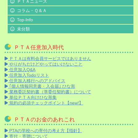
ＰＴＡニュース
コラム・Ｑ＆Ａ
Top-Info
未分類
ＰＴＡ任意加入時代
ＰＴＡは有料会員サービスではありません
やりがちだけどやってはいけないこと
任意加入Q&A
任意加入Todoリスト
任意加入移行へのアドバイス
｢個人情報同意書・入会届｣ ひな形
業務委託契約書（準委任契約書）について
単位ＰＴＡ向けひな形集
規約の必須チェックポイント【new!】
ＰＴＡのお金のあれこれ
PTAの学校への寄付の考え方【指針】
寄付・寄贈について