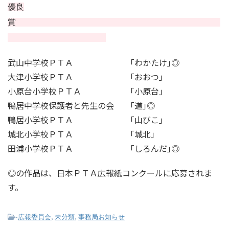
優良
賞
武山中学校ＰＴＡ ｢わかたけ｣◎
大津小学校ＰＴＡ ｢おおつ｣
小原台小学校ＰＴＡ ｢小原台｣
鴨居中学校保護者と先生の会 ｢道｣◎
鴨居小学校ＰＴＡ ｢山びこ｣
城北小学校ＰＴＡ ｢城北｣
田浦小学校ＰＴＡ ｢しろんだ｣◎
◎の作品は、日本ＰＴＡ広報紙コンクールに応募されま
す。
-
,
,
広報委員会
未分類
事務局お知らせ