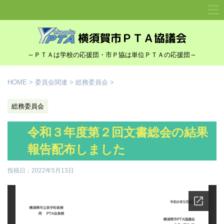
～ＰＴＡは学校の応援団・市Ｐ協は単位ＰＴＡの応援団～
HOME
>
委員会関連
>
総務委員会
>
総務委員会
令和３年度第２回文書総会の結果
報告配布しました
投稿日：
2022年5月13日