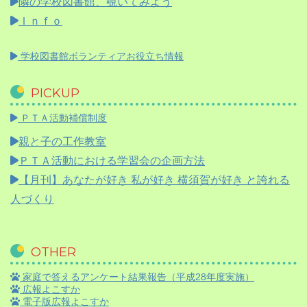
隣の学校図書館、覗いてみよう
Ｉｎｆｏ
学校図書館ボランティアお役立ち情報
PICKUP
ＰＴＡ活動補償制度
親と子の工作教室
ＰＴＡ活動における学習会の企画方法
【月刊】
あなたが好き 私が好き 横須賀が好き と誇れる
人づくり
OTHER
家庭で答えるアンケート結果報告（平成28年度実施）
広報よこすか
電子版広報よこすか