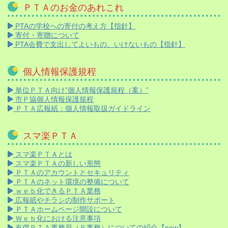
ＰＴＡのお金のあれこれ
PTAの学校への寄付の考え方【指針】
寄付・寄贈について
PTA会費で支出してよいもの、いけないもの【指針】
個人情報保護規程
単位ＰＴＡ向け”個人情報保護規程（案）”
市Ｐ協個人情報保護規程
ＰＴＡ広報紙：個人情報取扱ガイドライン
スマ楽ＰＴＡ
スマ楽ＰＴＡとは
スマ楽ＰＴＡの新しい形態
ＰＴＡのアカウントとセキュリティ
ＰＴＡのネット環境の整備について
ｗｅｂ化できるＰＴＡ業務
広報紙やチラシの制作サポート
ＰＴＡホームページ開設について
Ｗｅｂ化における注意事項
有償ＰＴＡ事務員（Ｐ事務）についての紹介【new】