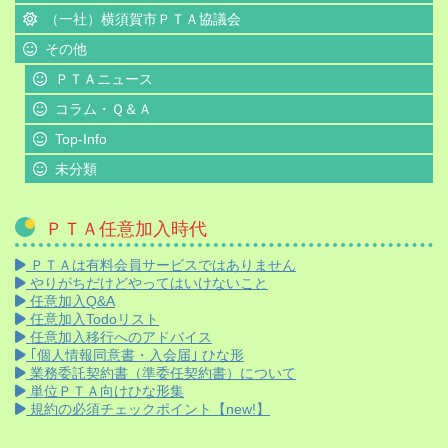
（一社）横須賀市ＰＴＡ協議会
その他
ＰＴＡニュース
コラム・Ｑ＆Ａ
Top-Info
未分類
ＰＴＡ任意加入時代
ＰＴＡは有料会員サービスではありません
やりがちだけどやってはいけないこと
任意加入Q&A
任意加入Todoリスト
任意加入移行へのアドバイス
｢個人情報同意書・入会届｣ ひな形
業務委託契約書（準委任契約書）について
単位ＰＴＡ向けひな形集
規約の必須チェックポイント【new!】