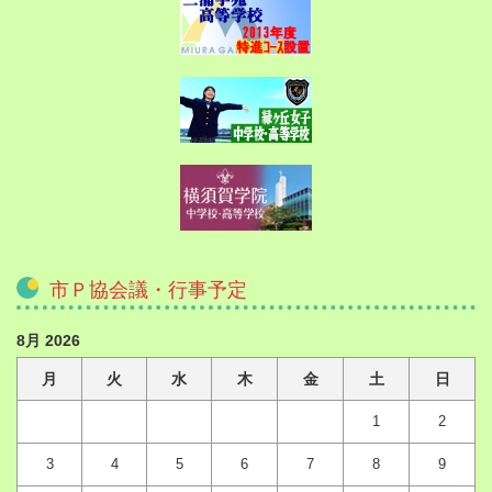
市Ｐ協会議・行事予定
8月 2026
月
火
水
木
金
土
日
1
2
3
4
5
6
7
8
9