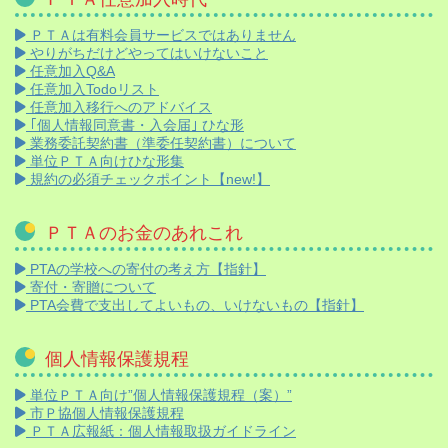
ＰＴＡは有料会員サービスではありません
やりがちだけどやってはいけないこと
任意加入Q&A
任意加入Todoリスト
任意加入移行へのアドバイス
｢個人情報同意書・入会届｣ ひな形
業務委託契約書（準委任契約書）について
単位ＰＴＡ向けひな形集
規約の必須チェックポイント【new!】
ＰＴＡのお金のあれこれ
PTAの学校への寄付の考え方【指針】
寄付・寄贈について
PTA会費で支出してよいもの、いけないもの【指針】
個人情報保護規程
単位ＰＴＡ向け”個人情報保護規程（案）”
市Ｐ協個人情報保護規程
ＰＴＡ広報紙：個人情報取扱ガイドライン