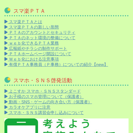
スマ楽ＰＴＡ
スマ楽ＰＴＡとは
スマ楽ＰＴＡの新しい形態
ＰＴＡのアカウントとセキュリティ
ＰＴＡのネット環境の整備について
ｗｅｂ化できるＰＴＡ業務
広報紙やチラシの制作サポート
ＰＴＡホームページ開設について
Ｗｅｂ化における注意事項
有償ＰＴＡ事務員（Ｐ事務）についての紹介【new】
スマホ・ＳＮＳ啓発活動
よこすか スマホ・ＳＮＳスタンダード
お子様のスマホ管理について（保護者）
動画・SNS・ゲームの向き合い方（保護者）
カラオケアプリに注意
スマホ・ＳＮＳ講習会申し込みについて