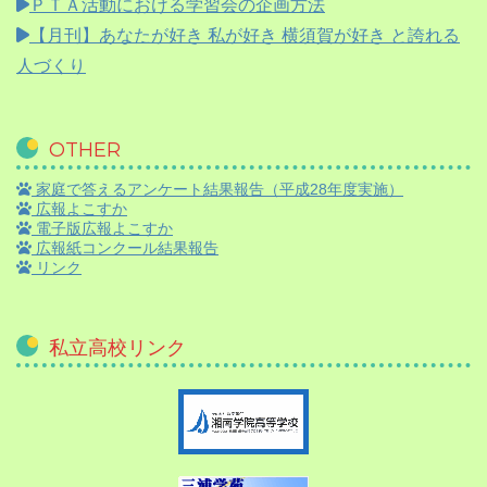
ＰＴＡ活動における学習会の企画方法
【月刊】
あなたが好き 私が好き 横須賀が好き と誇れる
人づくり
OTHER
家庭で答えるアンケート結果報告（平成28年度実施）
広報よこすか
電子版広報よこすか
広報紙コンクール結果報告
リンク
私立高校リンク