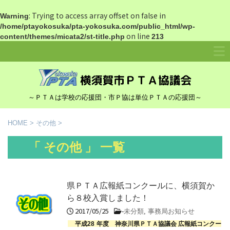
: Trying to access array offset on false in
Warning
/home/ptayokosuka/pta-yokosuka.com/public_html/wp-
on line
content/themes/micata2/st-title.php
213
～ＰＴＡは学校の応援団・市Ｐ協は単位ＰＴＡの応援団～
HOME
>
その他
>
「 その他 」 一覧
県ＰＴＡ広報紙コンクールに、横須賀か
ら８校入賞しました！
2017/05/25
-
未分類
,
事務局お知らせ
平成
28
年度 神奈川県ＰＴＡ協議会 広報紙コンクー