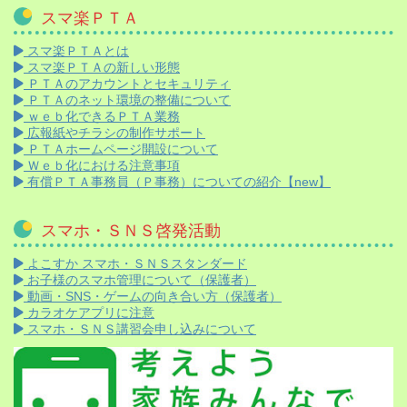
スマ楽ＰＴＡ
スマ楽ＰＴＡとは
スマ楽ＰＴＡの新しい形態
ＰＴＡのアカウントとセキュリティ
ＰＴＡのネット環境の整備について
ｗｅｂ化できるＰＴＡ業務
広報紙やチラシの制作サポート
ＰＴＡホームページ開設について
Ｗｅｂ化における注意事項
有償ＰＴＡ事務員（Ｐ事務）についての紹介【new】
スマホ・ＳＮＳ啓発活動
よこすか スマホ・ＳＮＳスタンダード
お子様のスマホ管理について（保護者）
動画・SNS・ゲームの向き合い方（保護者）
カラオケアプリに注意
スマホ・ＳＮＳ講習会申し込みについて