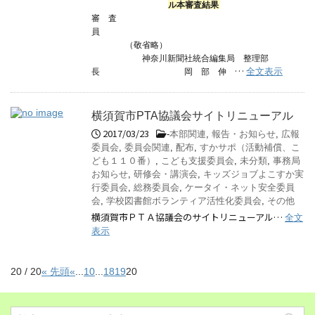
ル本審査結果
審 査
員
（敬省略）
神奈川新聞社統合編集局 整理部
…
全文表示
長 岡 部 伸
横須賀市PTA協議会サイトリニューアル
2017/03/23
-
本部関連
,
報告・お知らせ
,
広報
委員会
,
委員会関連
,
配布
,
すかサポ（活動補償、こ
ども１１０番）
,
こども支援委員会
,
未分類
,
事務局
お知らせ
,
研修会・講演会
,
キッズジョブよこすか実
行委員会
,
総務委員会
,
ケータイ・ネット安全委員
会
,
学校図書館ボランティア活性化委員会
,
その他
横須賀市ＰＴＡ協議会のサイトリニューアル…
全文
表示
20 / 20
« 先頭
«
...
10
...
18
19
20