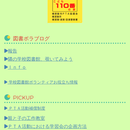
図書ボラブログ
報告
隣の学校図書館、覗いてみよう
Ｉｎｆｏ
学校図書館ボランティアお役立ち情報
PICKUP
ＰＴＡ活動補償制度
親と子の工作教室
ＰＴＡ活動における学習会の企画方法