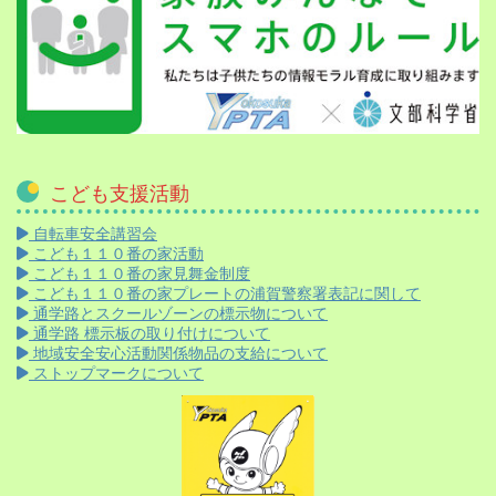
こども支援活動
自転車安全講習会
こども１１０番の家活動
こども１１０番の家見舞金制度
こども１１０番の家プレートの浦賀警察署表記に関して
通学路とスクールゾーンの標示物について
通学路 標示板の取り付けについて
地域安全安心活動関係物品の支給について
ストップマークについて