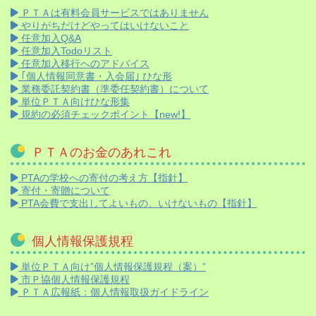
ＰＴＡは有料会員サービスではありません
やりがちだけどやってはいけないこと
任意加入Q&A
任意加入Todoリスト
任意加入移行へのアドバイス
｢個人情報同意書・入会届｣ ひな形
業務委託契約書（準委任契約書）について
単位ＰＴＡ向けひな形集
規約の必須チェックポイント【new!】
ＰＴＡのお金のあれこれ
PTAの学校への寄付の考え方【指針】
寄付・寄贈について
PTA会費で支出してよいもの、いけないもの【指針】
個人情報保護規程
単位ＰＴＡ向け”個人情報保護規程（案）”
市Ｐ協個人情報保護規程
ＰＴＡ広報紙：個人情報取扱ガイドライン