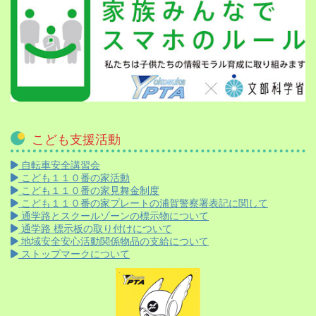
こども支援活動
自転車安全講習会
こども１１０番の家活動
こども１１０番の家見舞金制度
こども１１０番の家プレートの浦賀警察署表記に関して
通学路とスクールゾーンの標示物について
通学路 標示板の取り付けについて
地域安全安心活動関係物品の支給について
ストップマークについて