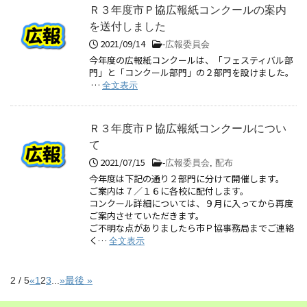
Ｒ３年度市Ｐ協広報紙コンクールの案内
を送付しました
2021/09/14
-
広報委員会
今年度の広報紙コンクールは、「フェスティバル部
門」と「コンクール部門」の２部門を設けました。
…
全文表示
Ｒ３年度市Ｐ協広報紙コンクールについ
て
2021/07/15
-
広報委員会
,
配布
今年度は下記の通り２部門に分けて開催します。
ご案内は７／１６に各校に配付します。
コンクール詳細については、９月に入ってから再度
ご案内させていただきます。
ご不明な点がありましたら市Ｐ協事務局までご連絡
く…
全文表示
2 / 5
«
1
2
3
...
»
最後 »