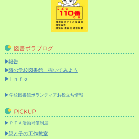
図書ボラブログ
報告
隣の学校図書館、覗いてみよう
Ｉｎｆｏ
学校図書館ボランティアお役立ち情報
PICKUP
ＰＴＡ活動補償制度
親と子の工作教室