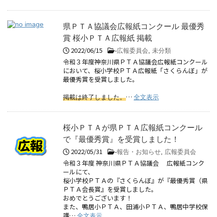
県ＰＴＡ協議会広報紙コンクール 最優秀
賞 桜小ＰＴＡ広報紙 掲載
2022/06/15
-
広報委員会
,
未分類
令和３年度神奈川県ＰＴＡ協議会広報紙コンクール
において、桜小学校ＰＴＡ広報紙「さくらんぼ」が
最優秀賞を受賞しました。
…
掲載は終了しました。
全文表示
桜小ＰＴＡが県ＰＴＡ広報紙コンクール
で『最優秀賞』を受賞しました！
2022/05/31
-
報告・お知らせ
,
広報委員会
令和３年度 神奈川県ＰＴＡ協議会 広報紙コンク
ールにて、
桜小学校ＰＴＡの『さくらんぼ』が『最優秀賞（県
ＰＴＡ会長賞』を受賞しました。
おめでとうございます！
また、鴨居小ＰＴＡ、田浦小ＰＴＡ、鴨居中学校保
護…
全文表示