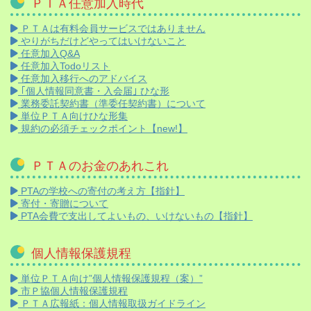
ＰＴＡ任意加入時代
ＰＴＡは有料会員サービスではありません
やりがちだけどやってはいけないこと
任意加入Q&A
任意加入Todoリスト
任意加入移行へのアドバイス
｢個人情報同意書・入会届｣ ひな形
業務委託契約書（準委任契約書）について
単位ＰＴＡ向けひな形集
規約の必須チェックポイント【new!】
ＰＴＡのお金のあれこれ
PTAの学校への寄付の考え方【指針】
寄付・寄贈について
PTA会費で支出してよいもの、いけないもの【指針】
個人情報保護規程
単位ＰＴＡ向け”個人情報保護規程（案）”
市Ｐ協個人情報保護規程
ＰＴＡ広報紙：個人情報取扱ガイドライン