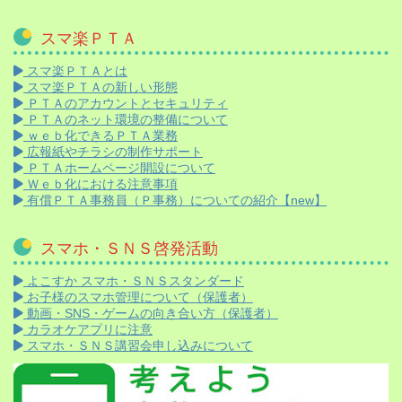
スマ楽ＰＴＡ
スマ楽ＰＴＡとは
スマ楽ＰＴＡの新しい形態
ＰＴＡのアカウントとセキュリティ
ＰＴＡのネット環境の整備について
ｗｅｂ化できるＰＴＡ業務
広報紙やチラシの制作サポート
ＰＴＡホームページ開設について
Ｗｅｂ化における注意事項
有償ＰＴＡ事務員（Ｐ事務）についての紹介【new】
スマホ・ＳＮＳ啓発活動
よこすか スマホ・ＳＮＳスタンダード
お子様のスマホ管理について（保護者）
動画・SNS・ゲームの向き合い方（保護者）
カラオケアプリに注意
スマホ・ＳＮＳ講習会申し込みについて