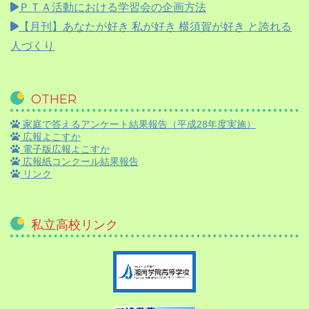
ＰＴＡ活動における学習会の企画方法
【月刊】
あなたが好き 私が好き 横須賀が好き と誇れる
人づくり
OTHER
家庭で答えるアンケート結果報告（平成28年度実施）
広報よこすか
電子版広報よこすか
広報紙コンクール結果報告
リンク
私立高校リンク