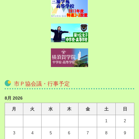
市Ｐ協会議・行事予定
8月 2026
月
火
水
木
金
土
日
1
2
3
4
5
6
7
8
9