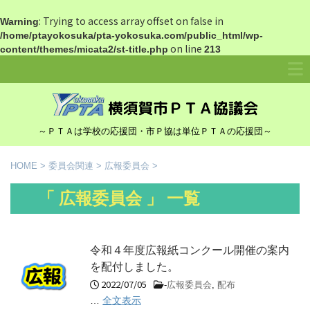
: Trying to access array offset on false in
Warning
/home/ptayokosuka/pta-yokosuka.com/public_html/wp-
on line
content/themes/micata2/st-title.php
213
～ＰＴＡは学校の応援団・市Ｐ協は単位ＰＴＡの応援団～
HOME
>
委員会関連
>
広報委員会
>
「 広報委員会 」 一覧
令和４年度広報紙コンクール開催の案内
を配付しました。
2022/07/05
-
広報委員会
,
配布
…
全文表示