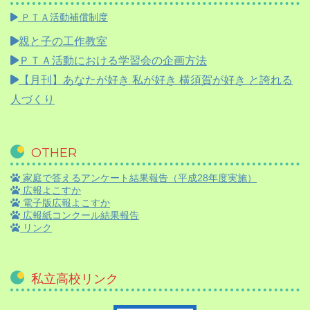
ＰＴＡ活動補償制度
親と子の工作教室
ＰＴＡ活動における学習会の企画方法
【月刊】
あなたが好き 私が好き 横須賀が好き と誇れる
人づくり
OTHER
家庭で答えるアンケート結果報告（平成28年度実施）
広報よこすか
電子版広報よこすか
広報紙コンクール結果報告
リンク
私立高校リンク