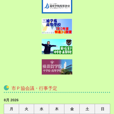
市Ｐ協会議・行事予定
8月 2026
月
火
水
木
金
土
日