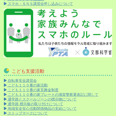
スマホ・ＳＮＳ講習会申し込みについて
こども支援活動
自転車安全講習会
こども１１０番の家活動
こども１１０番の家見舞金制度
こども１１０番の家プレートの浦賀警察署表記に関して
通学路とスクールゾーンの標示物について
通学路 標示板の取り付けについて
地域安全安心活動関係物品の支給について
ストップマークについて