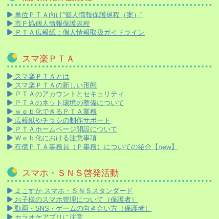
単位ＰＴＡ向け”個人情報保護規程（案）”
市Ｐ協個人情報保護規程
ＰＴＡ広報紙：個人情報取扱ガイドライン
スマ楽ＰＴＡ
スマ楽ＰＴＡとは
スマ楽ＰＴＡの新しい形態
ＰＴＡのアカウントとセキュリティ
ＰＴＡのネット環境の整備について
ｗｅｂ化できるＰＴＡ業務
広報紙やチラシの制作サポート
ＰＴＡホームページ開設について
Ｗｅｂ化における注意事項
有償ＰＴＡ事務員（Ｐ事務）についての紹介【new】
スマホ・ＳＮＳ啓発活動
よこすか スマホ・ＳＮＳスタンダード
お子様のスマホ管理について（保護者）
動画・SNS・ゲームの向き合い方（保護者）
カラオケアプリに注意