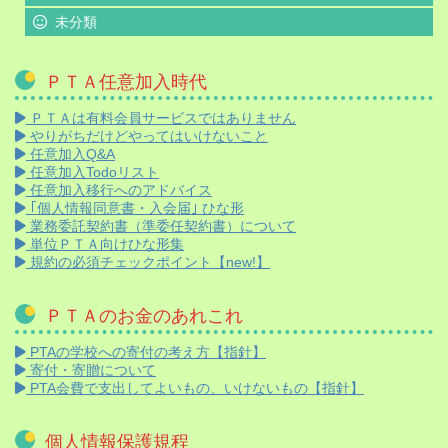
未分類
ＰＴＡ任意加入時代
ＰＴＡは有料会員サービスではありません
やりがちだけどやってはいけないこと
任意加入Q&A
任意加入Todoリスト
任意加入移行へのアドバイス
｢個人情報同意書・入会届｣ ひな形
業務委託契約書（準委任契約書）について
単位ＰＴＡ向けひな形集
規約の必須チェックポイント【new!】
ＰＴＡのお金のあれこれ
PTAの学校への寄付の考え方【指針】
寄付・寄贈について
PTA会費で支出してよいもの、いけないもの【指針】
個人情報保護規程