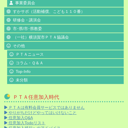
事業委員会
すかサポ（活動補償、こども１１０番）
研修会・講演会
市･県/市･県教委
（一社）横須賀市ＰＴＡ協議会
その他
ＰＴＡニュース
コラム・Ｑ＆Ａ
Top-Info
未分類
ＰＴＡ任意加入時代
ＰＴＡは有料会員サービスではありません
やりがちだけどやってはいけないこと
任意加入Q&A
任意加入Todoリスト
任意加入移行へのアドバイス