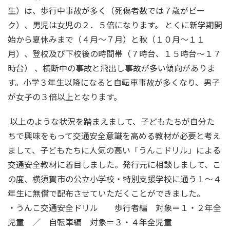
生）は、歩行中事故が多く（死傷者数では７歳がピー
ク）、男児は女児の２．５倍になります。 とくに新学期開
始から夏休みまで（４月～７月）と秋（１０月～１１
月）、登校及び下校後の時間帯（７時台、１５時台～１７
時台） 、横断中の事故と飛出し事故が多い傾向がありま
す。小学３年生以降になると自転車事故が多くなり、男子
が女子の３倍以上となります。
以上のような状況を踏まえまして、子どもたちが自分た
ちで興味をもって交通安全意識を高める教材が必要と考え
まして、子どもたちに人気の高い「うんこドリル」による
交通安全教材に着目しました。発行元に相談しまして、こ
の度、横須賀市の公立小学校・特別支援学校に通う１～４
年生に無償で配布させていただくことができました。
・うんこ交通安全ドリル 歩行者編 対象＝１・２年全
児童 ／ 自転車編 対象＝３・４年全児童