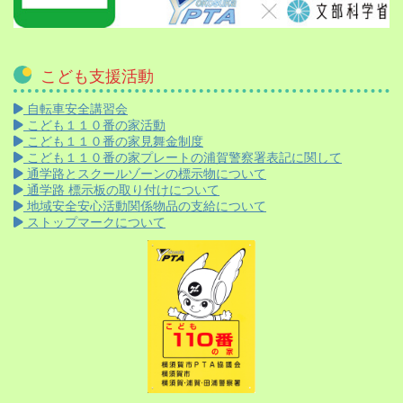
こども支援活動
自転車安全講習会
こども１１０番の家活動
こども１１０番の家見舞金制度
こども１１０番の家プレートの浦賀警察署表記に関して
通学路とスクールゾーンの標示物について
通学路 標示板の取り付けについて
地域安全安心活動関係物品の支給について
ストップマークについて