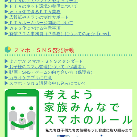
ＰＴＡのアカウントとセキュリティ
ＰＴＡのネット環境の整備について
ｗｅｂ化できるＰＴＡ業務
広報紙やチラシの制作サポート
ＰＴＡホームページ開設について
Ｗｅｂ化における注意事項
有償ＰＴＡ事務員（Ｐ事務）についての紹介【new】
スマホ・ＳＮＳ啓発活動
よこすか スマホ・ＳＮＳスタンダード
お子様のスマホ管理について（保護者）
動画・SNS・ゲームの向き合い方（保護者）
カラオケアプリに注意
スマホ・ＳＮＳ講習会申し込みについて