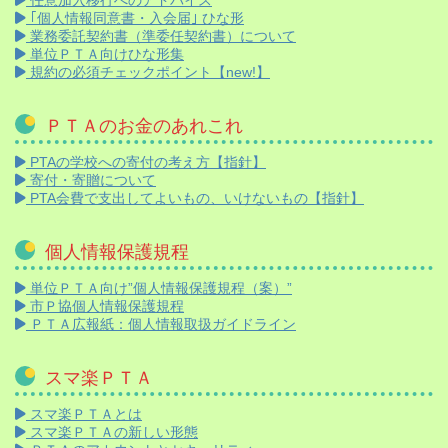
｢個人情報同意書・入会届｣ ひな形
業務委託契約書（準委任契約書）について
単位ＰＴＡ向けひな形集
規約の必須チェックポイント【new!】
ＰＴＡのお金のあれこれ
PTAの学校への寄付の考え方【指針】
寄付・寄贈について
PTA会費で支出してよいもの、いけないもの【指針】
個人情報保護規程
単位ＰＴＡ向け”個人情報保護規程（案）”
市Ｐ協個人情報保護規程
ＰＴＡ広報紙：個人情報取扱ガイドライン
スマ楽ＰＴＡ
スマ楽ＰＴＡとは
スマ楽ＰＴＡの新しい形態