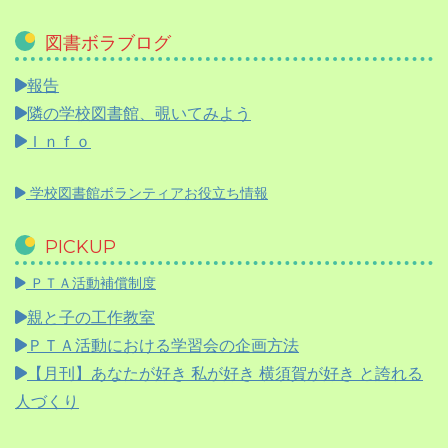
図書ボラブログ
報告
隣の学校図書館、覗いてみよう
Ｉｎｆｏ
学校図書館ボランティアお役立ち情報
PICKUP
ＰＴＡ活動補償制度
親と子の工作教室
ＰＴＡ活動における学習会の企画方法
【月刊】
あなたが好き 私が好き 横須賀が好き と誇れる
人づくり